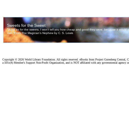
Copyright ©
2026 World Library Foundation. All rights reserved. eBooks from Project Gutenberg Central, Cl
a 501c(4) Member's Support Non-Profit Organization, and is NOT affiliated with any governmental agency o