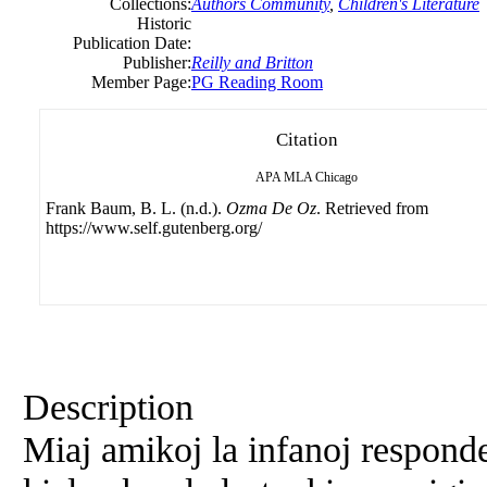
Collections:
Authors Community
,
Children's Literature
Historic
Publication Date:
Publisher:
Reilly and Britton
Member Page:
PG Reading Room
Citation
APA
MLA
Chicago
Frank Baum, B. L. (n.d.).
Ozma De Oz
. Retrieved from
https://www.self.gutenberg.org/
Description
Miaj amikoj la infanoj responde