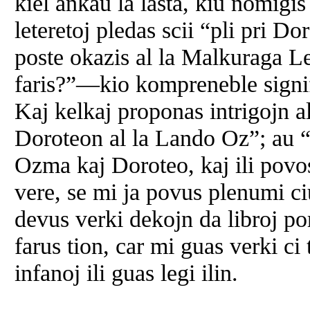
kiel ankau la lasta, kiu nomigis
leteretoj pledas scii “pli pri D
poste okazis al la Malkuraga 
faris?”—kio kompreneble signif
Kaj kelkaj proponas intrigojn a
Doroteon al la Lando Oz”; au “K
Ozma kaj Doroteo, kaj ili povo
vere, se mi ja povus plenumi ci
devus verki dekojn da libroj por
farus tion, car mi guas verki ci
infanoj ili guas legi ilin.