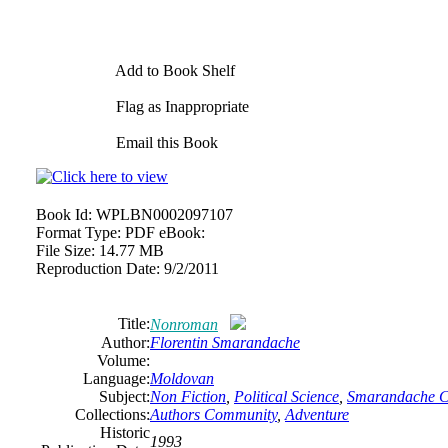
Add to Book Shelf
Flag as Inappropriate
Email this Book
Book Id:
WPLBN0002097107
Format Type:
PDF eBook:
File Size:
14.77 MB
Reproduction Date:
9/2/2011
Title:
Nonroman
Author:
Florentin Smarandache
Volume:
Language:
Moldovan
Subject:
Non Fiction
,
Political Science
,
Smarandache Co
Collections:
Authors Community
,
Adventure
Historic
1993