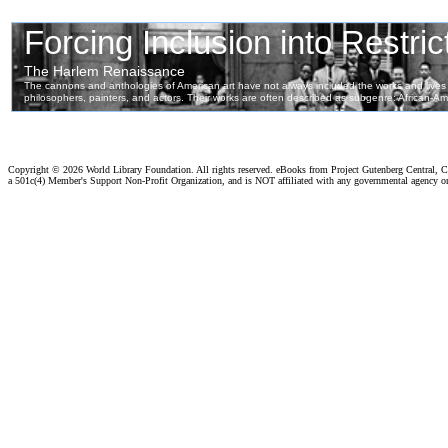
Copyright ©
2026 World Library Foundation. All rights reserved. eBooks from Project Gutenberg Central, Cl
a 501c(4) Member's Support Non-Profit Organization, and is NOT affiliated with any governmental agency o