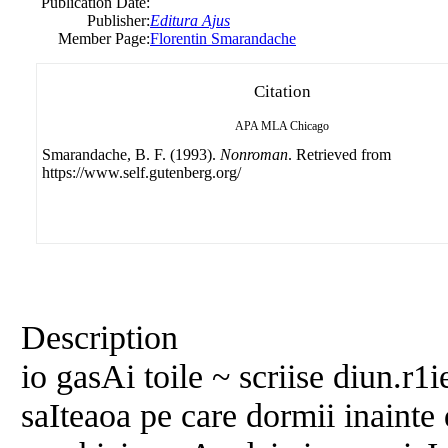
Publication Date:
Publisher:
Editura Ajus
Member Page:
Florentin Smarandache
Citation
APA
MLA
Chicago
Smarandache, B. F. (1993).
Nonroman
. Retrieved from
https://www.self.gutenberg.org/
Description
io gasAi toile ~ scriise diun.r1
saIteaoa pe care dormii inainte