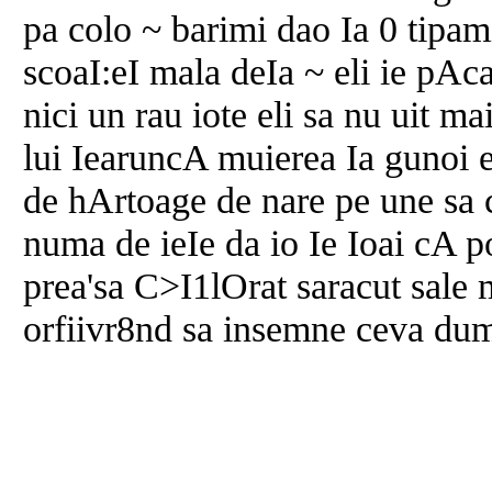
pa colo ~ barimi dao Ia 0 tipa
scoaI:eI mala deIa ~ eli ie pAca
nici un rau iote eli sa nu uit m
lui IearuncA muierea Ia gunoi el
de hArtoage de nare pe une sa 
numa de ieIe da io Ie Ioai cA po
prea'sa C>I1lOrat saracut sale
orfiivr8nd sa insemne ceva dum