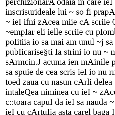
perchizionarA odaia in care ieI 
inscrisurideale lui ~ so fi prapAd
~ ieI ifni zAcea miie cA scriie 0
~empIar eli ielle scriie cu pIo
poIitiia io sa mai am unul ~j sa 
pubIicarise§ti Ia strini io nu ~
sArmcin.J acuma ien mAinile poI
sa spuie de cea scris ieI io nu r
toed zaua cu nasun cArli delea 
intaleQea niminea cu ieI ~ zAce
c::toara capuI da ieI sa nauda 
ieI cu cArtuIia asta carel baga