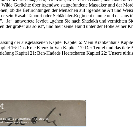
n. Wilde Gerüchte über irgendwo stattgefundene Massaker und der Mor
ehen, ob die Befürchtungen der Menschen auf irgendeine Art und Weis
 er sein Kasab Tabouri oder Schlächter-Regiment nannte und das aus tü
t”. „Ja”, antwortete Jevdet, „gehen Sie nach Shadakh und vernichten S
en der größer als so ist”, und hielt seine Hand unter der Höhe seiner Kn
sung der ausgelassenen Kapitel Kapitel 6: Mein Krankenhaus Kapitel 
pitel 16: Das Rote Kreuz in Van Kapitel 17: Der Teufel und das tiefe 
hießung Kapitel 21: Ben-Hadads Heerscharen Kapitel 22: Unsere türkis