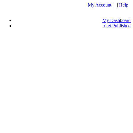
My Account
| |
Help
My Dashboard
Get Published