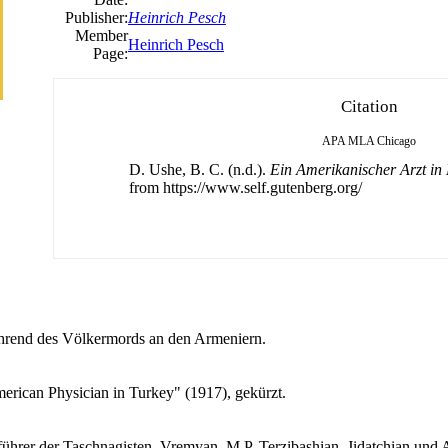
Publisher:
Heinrich Pesch
Member
Heinrich Pesch
Page:
Citation
APA
MLA
Chicago
D. Ushe, B. C. (n.d.).
Ein Amerikanischer Arzt in
from https://www.self.gutenberg.org/
ährend des Völkermords an den Armeniern.
rican Physician in Turkey" (1917), gekürzt.
ührer der Taschnagisten, Vremyan, M.P. Terzibashian, Jidatchian und 