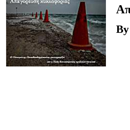
Download
Απ
By