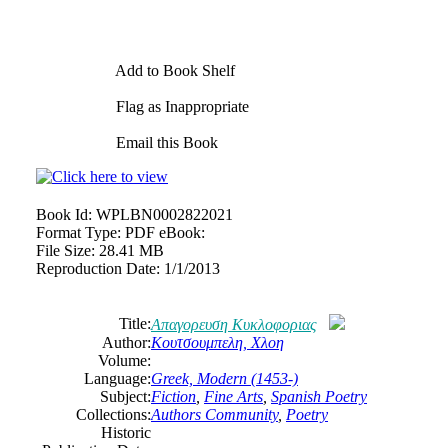
Add to Book Shelf
Flag as Inappropriate
Email this Book
Book Id:
WPLBN0002822021
Format Type:
PDF eBook:
File Size:
28.41 MB
Reproduction Date:
1/1/2013
Title:
Απαγορευση Κυκλοφοριας
Author:
Κουτσουμπελη, Χλοη
Volume:
Language:
Greek, Modern (1453-)
Subject:
Fiction
,
Fine Arts
,
Spanish Poetry
Collections:
Authors Community
,
Poetry
Historic