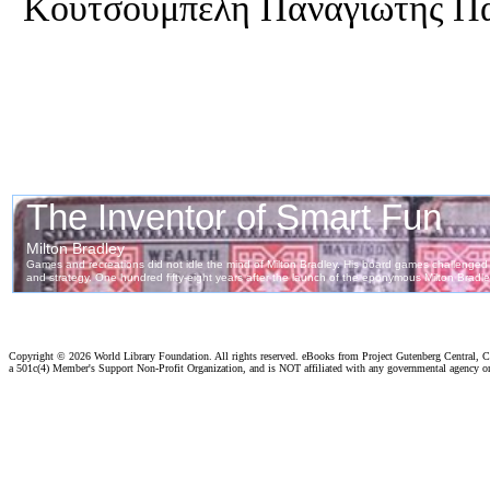
Κουτσουμπέλη Παναγιώτης Π
Copyright ©
2026 World Library Foundation. All rights reserved. eBooks from Project Gutenberg Central, Cl
a 501c(4) Member's Support Non-Profit Organization, and is NOT affiliated with any governmental agency o