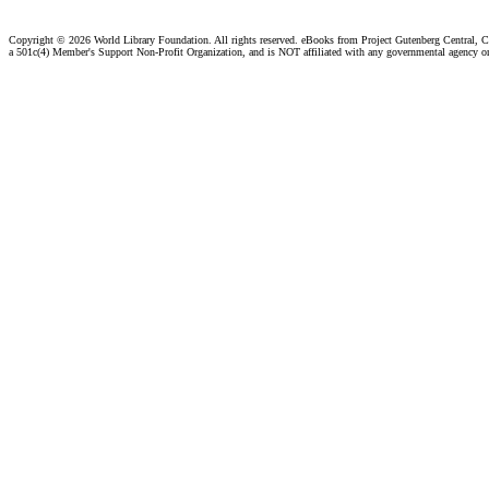
Copyright ©
2026 World Library Foundation. All rights reserved. eBooks from Project Gutenberg Central, Cl
a 501c(4) Member's Support Non-Profit Organization, and is NOT affiliated with any governmental agency o