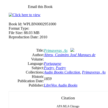
Email this Book
Book Id:
WPLBN0002951000
Format Type:
File Size:
88.03 MB
Reproduction Date:
2010
Title:
Primaveras, As
Author:
Abreu, Casimiro José Marques de
Volume:
Language:
Portuguese
Subject:
Poetry
,
Poetry
Collections:
Audio Books Collection
,
Primaveras, As
Historic
1859
Publication Date:
Publisher:
LibriVox Audio Books
Citation
APA
MLA
Chicago