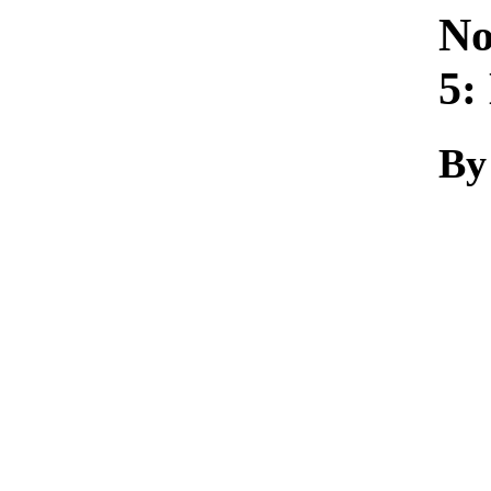
No
5:
By