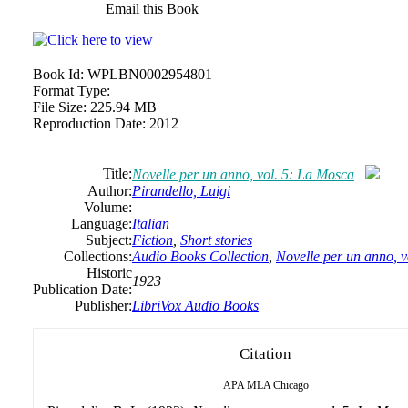
Email this Book
Book Id:
WPLBN0002954801
Format Type:
File Size:
225.94 MB
Reproduction Date:
2012
Title:
Novelle per un anno, vol. 5: La Mosca
Author:
Pirandello, Luigi
Volume:
Language:
Italian
Subject:
Fiction
,
Short stories
Collections:
Audio Books Collection
,
Novelle per un anno, 
Historic
1923
Publication Date:
Publisher:
LibriVox Audio Books
Citation
APA
MLA
Chicago