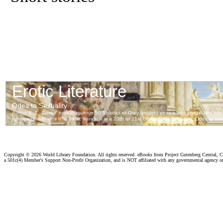
Copyright ©
2026 World Library Foundation. All rights reserved. eBooks from Project Gutenberg Central, Cl
a 501c(4) Member's Support Non-Profit Organization, and is NOT affiliated with any governmental agency o