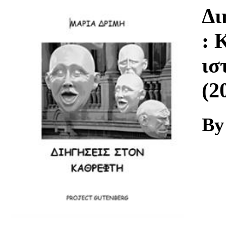
Download
Δι
: 
ισ
(2
By