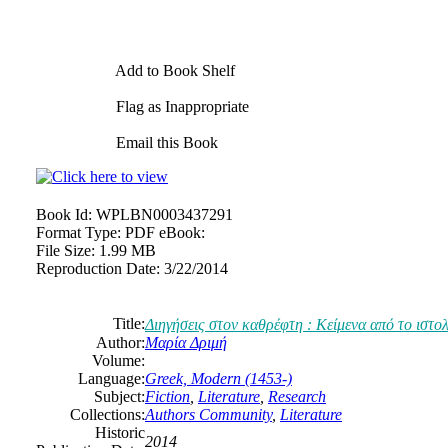
Add to Book Shelf
Flag as Inappropriate
Email this Book
Book Id:
WPLBN0003437291
Format Type:
PDF eBook:
File Size:
1.99 MB
Reproduction Date:
3/22/2014
Title:
Διηγήσεις στον καθρέφτη : Κείμενα από το ιστο
Author:
Μαρία Δριμή
Volume:
Language:
Greek, Modern (1453-)
Subject:
Fiction
,
Literature
,
Research
Collections:
Authors Community
,
Literature
Historic
2014