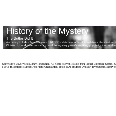
Copyright ©
2026 World Library Foundation. All rights reserved. eBooks from Project Gutenberg Central, Cl
a 501c(4) Member's Support Non-Profit Organization, and is NOT affiliated with any governmental agency o