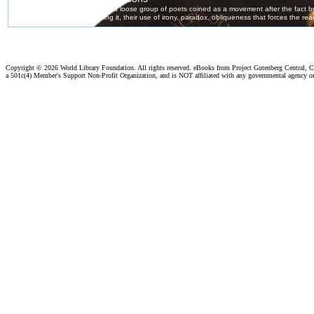
Copyright ©
2026 World Library Foundation. All rights reserved. eBooks from Project Gutenberg Central, Cl
a 501c(4) Member's Support Non-Profit Organization, and is NOT affiliated with any governmental agency o