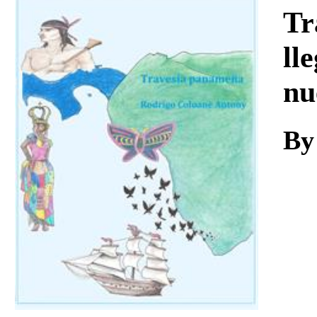
Download
Tr
ll
nu
By