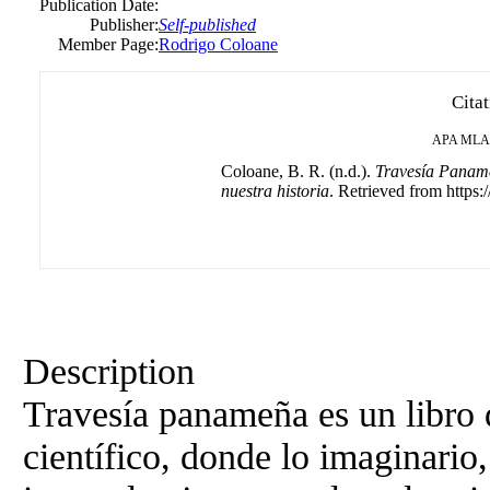
Publication Date:
Publisher:
Self-published
Member Page:
Rodrigo Coloane
Cita
APA
MLA
Coloane, B. R. (n.d.).
Travesía Paname
nuestra historia
. Retrieved from https:
Description
Travesía panameña es un libro d
científico, donde lo imaginario