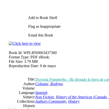
Add to Book Shelf
Flag as Inappropriate
Email this Book
Book Id:
WPLBN0003437360
Format Type:
PDF eBook:
File Size:
3.79 MB
Reproduction Date:
9 de mayo
Title:
Travesía Panameña : Ha llegado la hora de cont
Author:
Coloane, Rodrigo
Volume:
Language:
Spanish
Subject:
Non Fiction
,
History of the Americas (Canada, 
Collections:
Authors Community
,
History
Historic