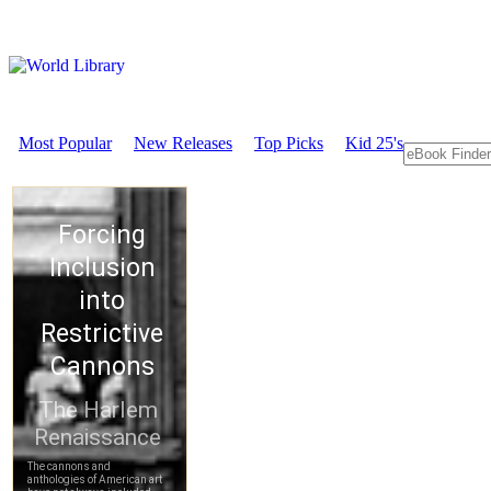
Most Popular
New Releases
Top Picks
Kid 25's