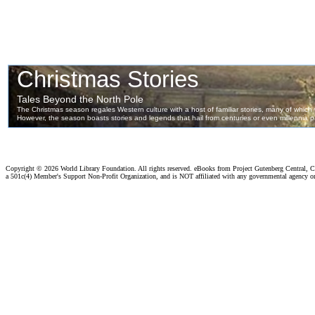
Copyright ©
2026 World Library Foundation. All rights reserved. eBooks from Project Gutenberg Central, Cl
a 501c(4) Member's Support Non-Profit Organization, and is NOT affiliated with any governmental agency o