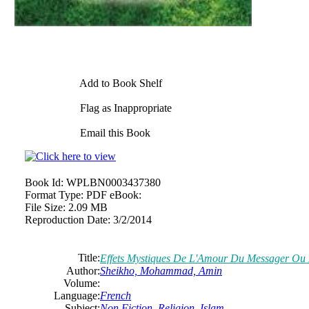
Add to Book Shelf
Flag as Inappropriate
Email this Book
Book Id:
WPLBN0003437380
Format Type:
PDF eBook:
File Size:
2.09 MB
Reproduction Date:
3/2/2014
Title:
Effets Mystiques De L'Amour Du Messager Ou 
Author:
Sheikho, Mohammad, Amin
Volume:
Language:
French
Subject:
Non Fiction
,
Religion
,
Islam