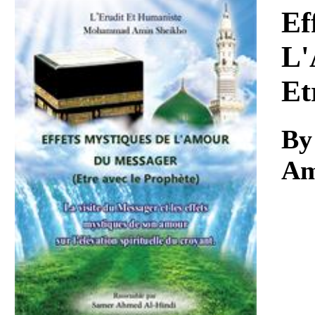
Download
Ef
L'
Et
By
Am