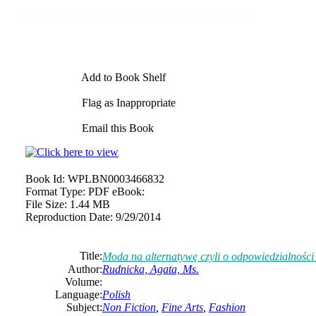
Add to Book Shelf
Flag as Inappropriate
Email this Book
Book Id:
WPLBN0003466832
Format Type:
PDF eBook:
File Size:
1.44 MB
Reproduction Date:
9/29/2014
Title:
Moda na alternatywę czyli o odpowiedzialności
Author:
Rudnicka, Agata, Ms.
Volume:
Language:
Polish
Subject:
Non Fiction
,
Fine Arts
,
Fashion