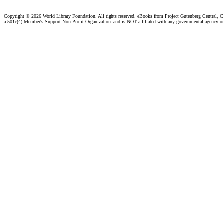
Copyright ©
2026 World Library Foundation. All rights reserved. eBooks from Project Gutenberg Central, Cl
a 501c(4) Member's Support Non-Profit Organization, and is NOT affiliated with any governmental agency o