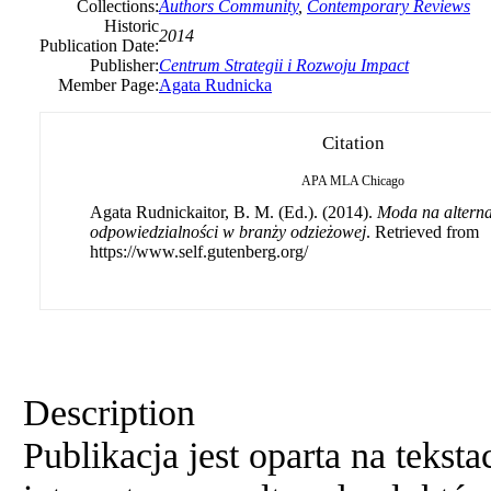
Collections:
Authors Community
,
Contemporary Reviews
Historic
2014
Publication Date:
Publisher:
Centrum Strategii i Rozwoju Impact
Member Page:
Agata Rudnicka
Citation
APA
MLA
Chicago
Agata Rudnickaitor, B. M. (Ed.). (2014).
Moda na alterna
odpowiedzialności w branży odzieżowej
. Retrieved from
https://www.self.gutenberg.org/
Description
Publikacja jest oparta na tekst