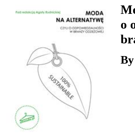
Download
Mo
o 
br
By