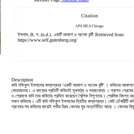
Citation
APA
MLA
Chicago
ইসলাম, B. শ. (n.d.).
একটি আকাশ ও অনেক বৃষ্টি
. Retrieved from
https://www.self.gutenberg.org/
Description
কবি শফিকুল ইসলামের কাব্যগ্রন্থ 'একটি আকাশ ও অনেক বৃষ্টি' । কবিতার আকাশকে 
মোহময়তায়। এ কাব্যের প্রতিটি কবিতাই সুখপাঠ্য ও সহজবোধ্য । শ্বাশত প্রেমের 
ও প্রেমকে কবি তার কবিতায় গ্রথিত করেছেন শৈল্পিক নিপুণতায়। প্রেমিক বিদগ্ধ হৃ
সকল কবিতায়। এটি কবি শফিকুল ইসলামের দ্বিতীয় কাব্যগ্রন্থ। মোট চৌষট্টিটি কবি
গ্রন্থের সব কবিতার মাঝেই গভীর বিরহ বেদনার সুর অন্তর্নিহিত আছে । বেদনার বিমূর