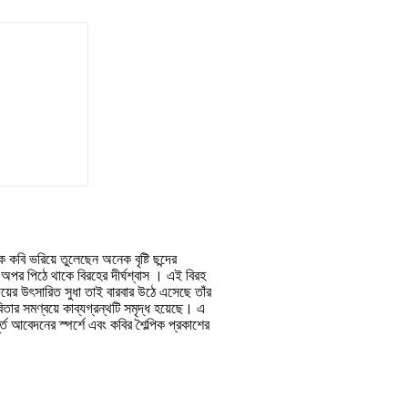
কবি ভরিয়ে তুলেছেন অনেক বৃষ্টি ছন্দের
অপর পিঠে থাকে বিরহের দীর্ঘশ্বাস । এই বিরহ
দয়ের উৎসারিত সুধা তাই বারবার উঠে এসেছে তাঁর
তার সমণ্বয়ে কাব্যগ্রন্থটি সমৃদ্ধ হয়েছে। এ
্ত আবেদনের স্পর্শে এবং কবির শৈল্পিক প্রকাশের