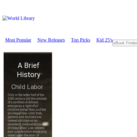
Most Popular
New Releases
Top Picks
Kid 25's