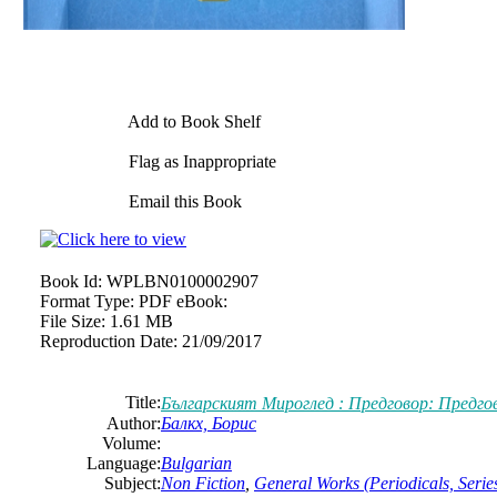
Add to Book Shelf
Flag as Inappropriate
Email this Book
Book Id:
WPLBN0100002907
Format Type:
PDF eBook:
File Size:
1.61 MB
Reproduction Date:
21/09/2017
Title:
Българският Мироглед : Предговор: Предго
Author:
Балкх, Борис
Volume:
Language:
Bulgarian
Subject:
Non Fiction
,
General Works (Periodicals, Series