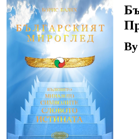
Download
Бъ
Пр
By