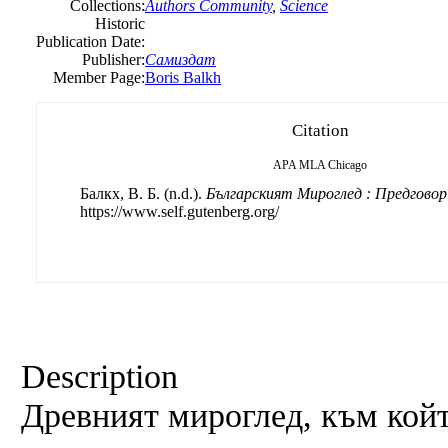
Collections:
Authors Community
,
Science
Historic
Publication Date:
Publisher:
Самиздат
Member Page:
Boris Balkh
Citation
APA
MLA
Chicago
Балкх, B. Б. (n.d.).
Българският Мироглед : Предговор
https://www.self.gutenberg.org/
Description
Древният мироглед, към кой