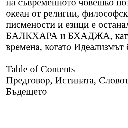
на съвременното човешко поз
океан от религии, философск
писмености и езици е останал
БАЛКХАРА и БХАДЖА, като 
времена, когато Идеализмът 
Table of Contents
Предговор, Истината, Слово
Бъдещето