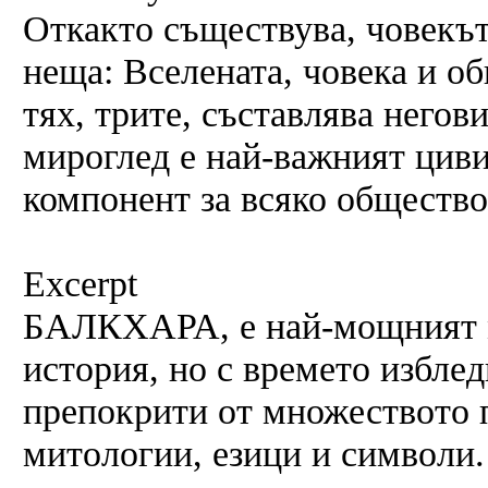
Откакто съществува, човекът
неща: Вселената, човека и о
тях, трите, съставлява негов
мироглед е най-важният цив
компонент за всяко общество
Excerpt
БАЛКХАРА, е най-мощният м
история, но с времето избле
препокрити от множеството 
митологии, езици и символи.