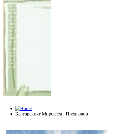
Българският Мироглед : Предговор