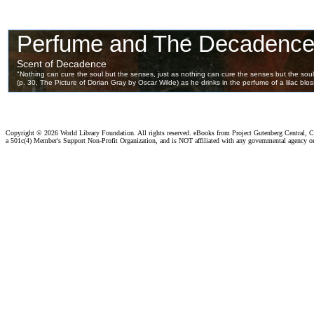
Copyright ©
2026 World Library Foundation. All rights reserved. eBooks from Project Gutenberg Central, Cl
a 501c(4) Member's Support Non-Profit Organization, and is NOT affiliated with any governmental agency o