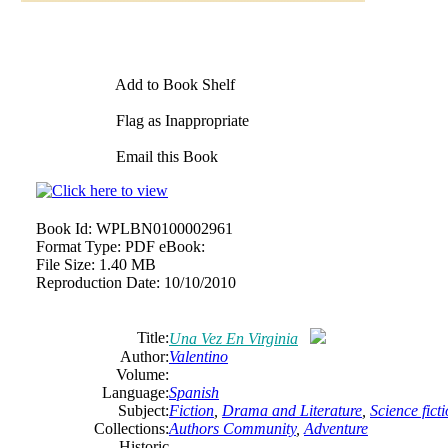
Add to Book Shelf
Flag as Inappropriate
Email this Book
Book Id:
WPLBN0100002961
Format Type:
PDF eBook:
File Size:
1.40 MB
Reproduction Date:
10/10/2010
Title:
Una Vez En Virginia
Author:
Valentino
Volume:
Language:
Spanish
Subject:
Fiction
,
Drama and Literature
,
Science fict
Collections:
Authors Community
,
Adventure
Historic