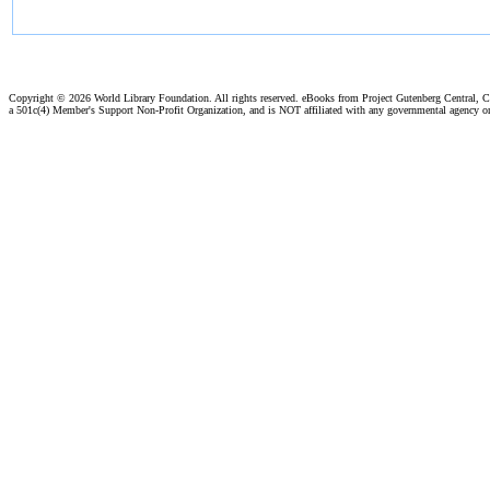
Copyright ©
2026 World Library Foundation. All rights reserved. eBooks from Project Gutenberg Central, Cl
a 501c(4) Member's Support Non-Profit Organization, and is NOT affiliated with any governmental agency o