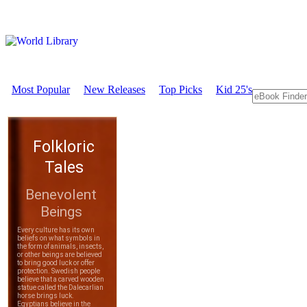
Most Popular
New Releases
Top Picks
Kid 25's