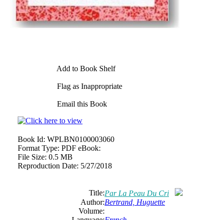
Add to Book Shelf
Flag as Inappropriate
Email this Book
Book Id:
WPLBN0100003060
Format Type:
PDF eBook:
File Size:
0.5 MB
Reproduction Date:
5/27/2018
Title:
Par La Peau Du Cri
Author:
Bertrand, Huguette
Volume:
Language:
French