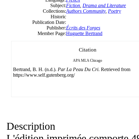
Subject:
Fiction
,
Drama and Literature
Collections:
Authors Community
,
Poetry
Historic
Publication Date:
Publisher:
Écrits des Forges
Member Page:
Huguette Bertrand
Citation
APA
MLA
Chicago
Bertrand, B. H. (n.d.).
Par La Peau Du Cri
. Retrieved from
https://www.self.gutenberg.org/
Description
L'édition imprimée comporte 49