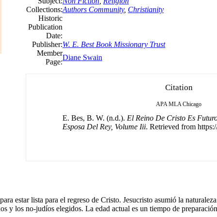
Subject:
Non Fiction
,
Religion
Collections:
Authors Community
,
Christianity
Historic
Publication
Date:
Publisher:
W. E. Best Book Missionary Trust
Member
Diane Swain
Page:
Citation
APA
MLA
Chicago
E. Bes, B. W. (n.d.).
El Reino De Cristo Es Futur
Esposa Del Rey, Volume Iii
. Retrieved from https:
ara estar lista para el regreso de Cristo. Jesucristo asumió la naturalez
dos y los no-judíos elegidos. La edad actual es un tiempo de preparació