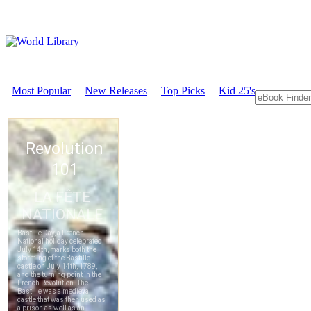
Most Popular
New Releases
Top Picks
Kid 25's