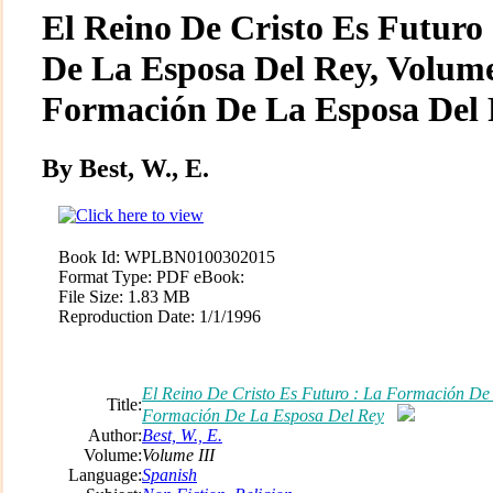
El Reino De Cristo Es Futuro
De La Esposa Del Rey, Volume
Formación De La Esposa Del
By Best, W., E.
Book Id:
WPLBN0100302015
Format Type:
PDF eBook:
File Size:
1.83 MB
Reproduction Date:
1/1/1996
El Reino De Cristo Es Futuro : La Formación De 
Title:
Formación De La Esposa Del Rey
Author:
Best, W., E.
Volume:
Volume III
Language:
Spanish