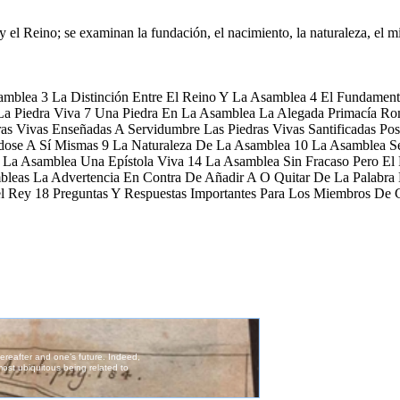
, y el Reino; se examinan la fundación, el nacimiento, la naturaleza, el m
 Asamblea 3 La Distinción Entre El Reino Y La Asamblea 4 El Fundame
La Piedra Viva 7 Una Piedra En La Asamblea La Alegada Primacía R
as Vivas Enseñadas A Servidumbre Las Piedras Vivas Santificadas Pos
ndose A Sí Mismas 9 La Naturaleza De La Asamblea 10 La Asamblea Se
3 La Asamblea Una Epístola Viva 14 La Asamblea Sin Fracaso Pero El
bleas La Advertencia En Contra De Añadir A O Quitar De La Palabra
 Rey 18 Preguntas Y Respuestas Importantes Para Los Miembros De 