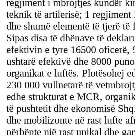
regjiment i mbrojtjes kundër ki
teknik të artilerisë; 1 regjiment
dhe shumë elementë të tjerë të f
Sipas disa të dhënave të deklar
efektivin e tyre 16500 oficerë,
ushtarë efektivë dhe 8000 punon
organikat e luftës. Plotësohej 
230 000 vullnetarë të vetmbrojt
edhe strukturat e MCR, organika
të pushtetit dhe ekonomisë Shqi
dhe mobilizonte në rast lufte af
përbënte një rast unikal dhe ga