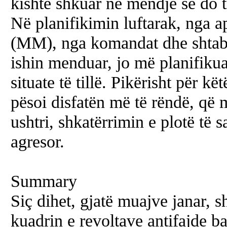
kishte shkuar në mendje se do të 
Në planifikimin luftarak, nga ap
(MM), nga komandat dhe shtabet
ishin menduar, jo më planifikua
situate të tillë. Pikërisht për 
pësoi disfatën më të rëndë, që 
ushtri, shkatërrimin e plotë të 
agresor.
Summary
Siç dihet, gjatë muajve janar, s
kuadrin e revoltave antifajde ba