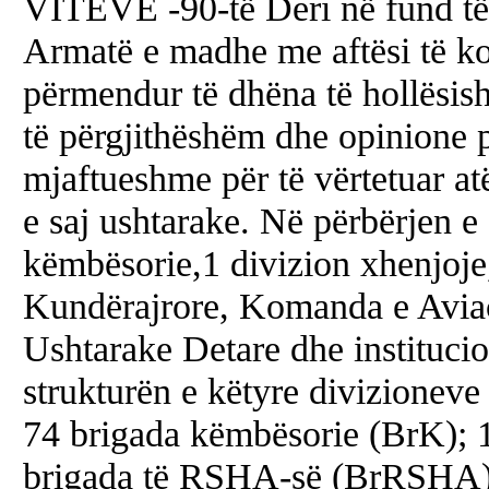
VITEVE -90-të Deri në fund të v
Armatë e madhe me aftësi të ko
përmendur të dhëna të hollësish
të përgjithëshëm dhe opinione p
mjaftueshme për të vërtetuar atë
e saj ushtarake. Në përbërjen e 
këmbësorie,1 divizion xhenjoj
Kundërajrore, Komanda e Aviac
Ushtarake Detare dhe instituci
strukturën e këtyre divizionev
74 brigada këmbësorie (BrK); 
brigada të RSHA-së (BrRSHA); 