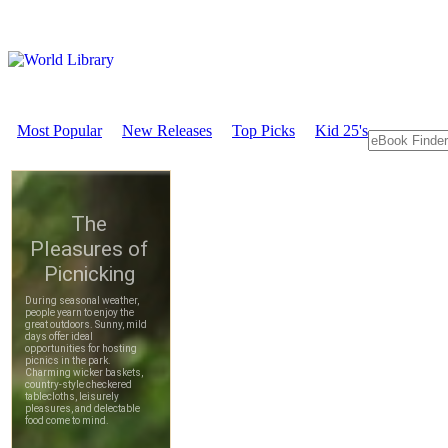
Most Popular
New Releases
Top Picks
Kid 25's