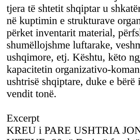
tjera të shtetit shqiptar u shkatë
në kuptimin e strukturave organ
përket inventarit material, përf
shumëllojshme luftarake, veshm
ushqimore, etj. Kështu, këto ng
kapacitetin organizativo-koman
ushtrisë shqiptare, duke e bërë 
vendit tonë.
Excerpt
KREU i PARE USHTRIA JON