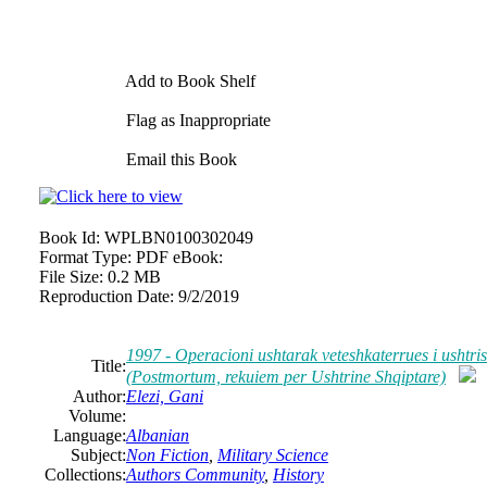
Add to Book Shelf
Flag as Inappropriate
Email this Book
Book Id:
WPLBN0100302049
Format Type:
PDF eBook:
File Size:
0.2 MB
Reproduction Date:
9/2/2019
1997 - Operacioni ushtarak veteshkaterrues i ushtri
Title:
(Postmortum, rekuiem per Ushtrine Shqiptare)
Author:
Elezi, Gani
Volume:
Language:
Albanian
Subject:
Non Fiction
,
Military Science
Collections:
Authors Community
,
History