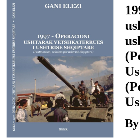
Download
19
us
us
(P
Us
(P
Us
By