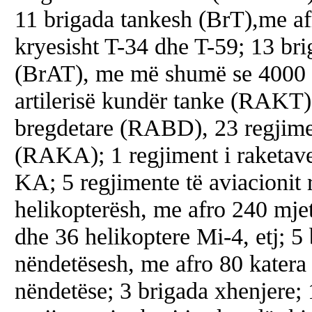
11 brigada tankesh (BrT),me af
kryesisht T-34 dhe T-59; 13 brig
(BrAT), me më shumë se 4000 gr
artilerisë kundër tanke (RAKT); 
bregdetare (RABD), 23 regjiment
(RAKA); 1 regjiment i raketave
KA; 5 regjimente të aviacionit 
helikopterësh, me afro 240 mje
dhe 36 helikoptere Mi-4, etj; 5
nëndetësesh, me afro 80 katera s
nëndetëse; 3 brigada xhenjere; 