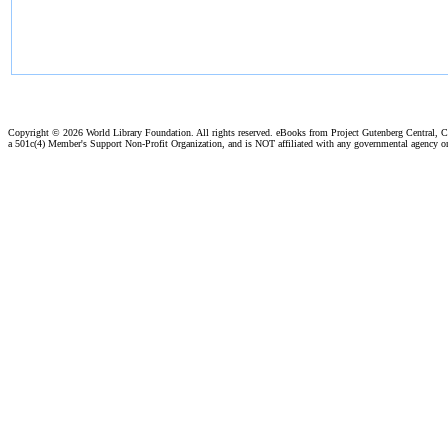
Copyright ©
2026 World Library Foundation. All rights reserved. eBooks from Project Gutenberg Central, Cl
a 501c(4) Member's Support Non-Profit Organization, and is NOT affiliated with any governmental agency o