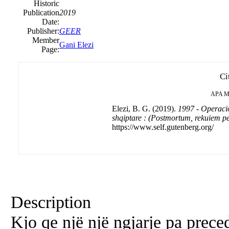
Historic
Publication
2019
Date:
Publisher:
GEER
Member
Gani Elezi
Page:
Ci
APA
M
Elezi, B. G. (2019).
1997 - Operacio
shqiptare : (Postmortum, rekuiem pe
https://www.self.gutenberg.org/
Description
Kjo qe një një ngjarje pa prec