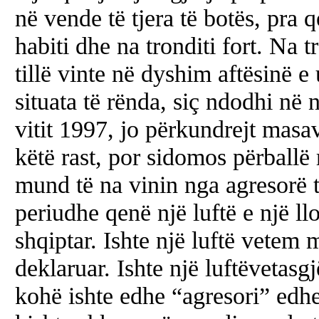
në vende të tjera të botës, pra 
habiti dhe na tronditi fort. Na t
tillë vinte në dyshim aftësinë e 
situata të rënda, siç ndodhi në n
vitit 1997, jo përkundrejt masav
këtë rast, por sidomos përballë 
mund të na vinin nga agresorë t
periudhe qenë një luftë e një ll
shqiptar. Ishte një luftë vetem 
deklaruar. Ishte një luftëvetasgj
kohë ishte edhe “agresori” edh