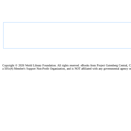
Copyright ©
2026 World Library Foundation. All rights reserved. eBooks from Project Gutenberg Central, Cl
a 501c(4) Member's Support Non-Profit Organization, and is NOT affiliated with any governmental agency o