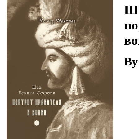
Download
Ша
по
во
By