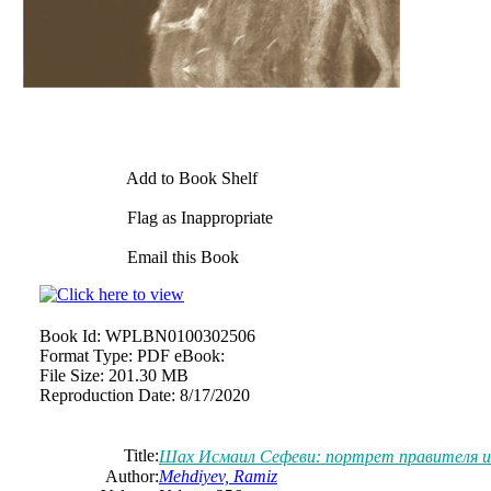
Add to Book Shelf
Flag as Inappropriate
Email this Book
Book Id:
WPLBN0100302506
Format Type:
PDF eBook:
File Size:
201.30 MB
Reproduction Date:
8/17/2020
Title:
Шах Исмаил Сефеви: портрет правителя и 
Author:
Mehdiyev, Ramiz