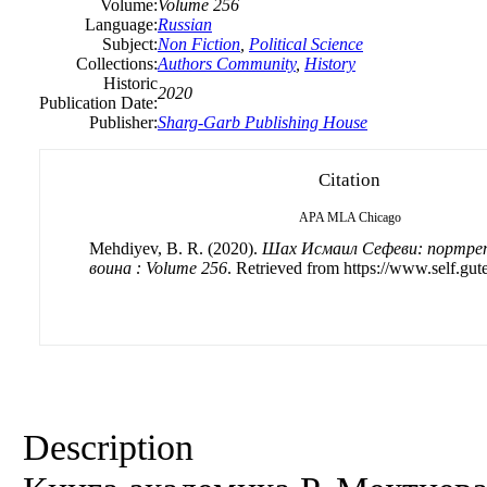
Volume:
Volume 256
Language:
Russian
Subject:
Non Fiction
,
Political Science
Collections:
Authors Community
,
History
Historic
2020
Publication Date:
Publisher:
Sharg-Garb Publishing House
Citation
APA
MLA
Chicago
Mehdiyev, B. R. (2020).
Шах Исмаил Сефеви: портрет
воина : Volume 256
. Retrieved from https://www.self.gut
Description