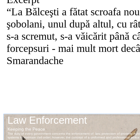
“La Bălceşti a fătat scroafa nou
şobolani, unul după altul, cu rât
s-a scremut, s-a văicărit până câ
forcepsuri - mai mult mort decâ
Smarandache