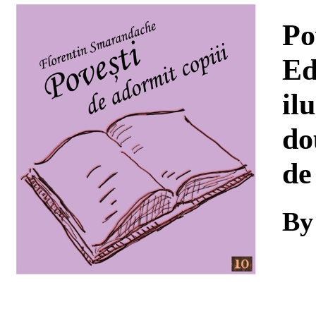
Download
Po
Ed
il
do
de
B