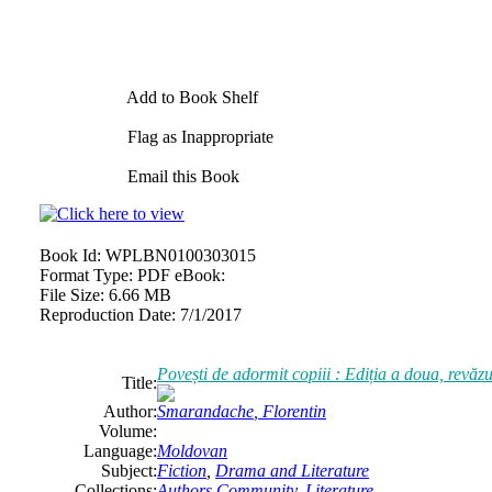
Add to Book Shelf
Flag as Inappropriate
Email this Book
Book Id:
WPLBN0100303015
Format Type:
PDF eBook:
File Size:
6.66 MB
Reproduction Date:
7/1/2017
Povești de adormit copiii : Ediția a doua, revăzut
Title:
Author:
Smarandache
,
Florentin
Volume:
Language:
Moldovan
Subject:
Fiction
,
Drama and Literature
Collections:
Authors Community
,
Literature