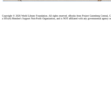
Copyright ©
2026 World Library Foundation. All rights reserved. eBooks from Project Gutenberg Central, Cl
a 501c(4) Member's Support Non-Profit Organization, and is NOT affiliated with any governmental agency o