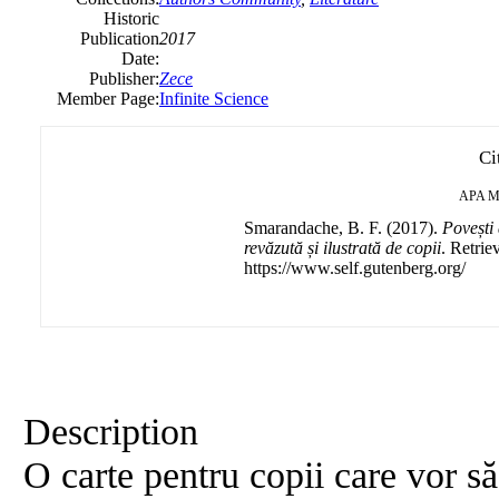
Historic
Publication
2017
Date:
Publisher:
Zece
Member Page:
Infinite Science
Ci
APA
M
Smarandache, B. F. (2017).
Povești 
revăzută și ilustrată de copii
. Retrie
https://www.self.gutenberg.org/
Description
O carte pentru copii care vor s