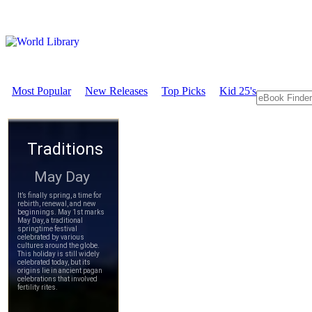
Most Popular
New Releases
Top Picks
Kid 25's