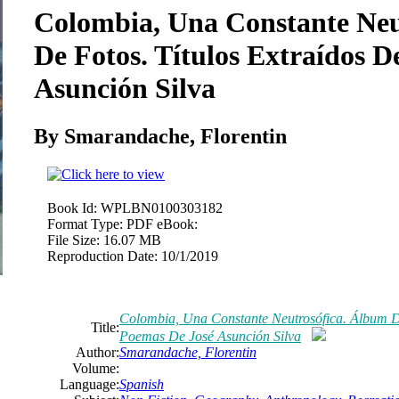
Colombia, Una Constante Neu
De Fotos. Títulos Extraídos 
Asunción Silva
By Smarandache, Florentin
Book Id:
WPLBN0100303182
Format Type:
PDF eBook:
File Size:
16.07 MB
Reproduction Date:
10/1/2019
Colombia, Una Constante Neutrosófica. Álbum De
Title:
Poemas De José Asunción Silva
Author:
Smarandache, Florentin
Volume:
Language:
Spanish