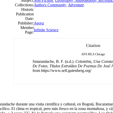
Subject:
Non Fiction
,
Geography, Anthropology, Recreati
Collections:
Authors Community
,
Adventure
Historic
Publication
Date:
Publisher:
Agora
Member
Infinite Science
Page:
Citation
APA
MLA
Chicago
Smarandache, B. F. (n.d.).
Colombia, Una Constan
De Fotos. Títulos Extraídos De Poemas De José A
from https://www.self.gutenberg.org/
andache durante una visita científica y cultural, en Bogotá, Bucaramang
ífico. El clima es tropical, pero más fresco en la zona montañosa, y cál