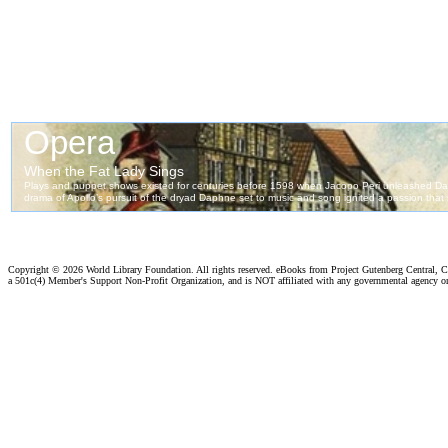
Copyright ©
2026 World Library Foundation. All rights reserved. eBooks from Project Gutenberg Central, Cl
a 501c(4) Member's Support Non-Profit Organization, and is NOT affiliated with any governmental agency o