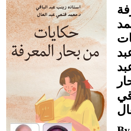
Download
فة
مد
ات
بد
بد
ار
قي
ال