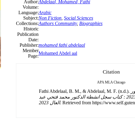
Author:
Abdelaal, Mohamed, Fathi
Volume:
Language:
Arabic
Subject:
Non Fiction
,
Social Sciences
Collections:
Authors Community
,
Biographies
Historic
Publication
Date:
Publisher:
mohamed fathi abdelaal
Member
Mohamed Abdel aal
Page:
Citation
APA
MLA
Chicago
Fathi Abdelaal, B. M., & Abdelaal, M. F. (n.d.).
ر
محمد فتحي عبد العال 2023 : كتاب سجل انشطة الدكتور محمد فتحي عبد
العال 2023
. Retrieved from https://www.self.guten