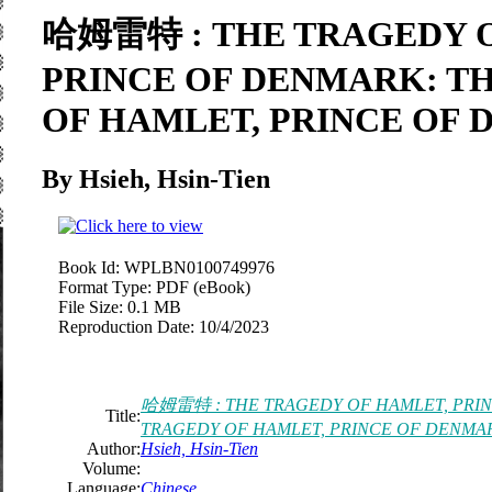
哈姆雷特 : THE TRAGEDY O
PRINCE OF DENMARK: T
OF HAMLET, PRINCE OF
By Hsieh, Hsin-Tien
Book Id:
WPLBN0100749976
Format Type:
PDF (eBook)
File Size:
0.1 MB
Reproduction Date:
10/4/2023
哈姆雷特 : THE TRAGEDY OF HAMLET, PRIN
Title:
TRAGEDY OF HAMLET, PRINCE OF DENMA
Author:
Hsieh, Hsin-Tien
Volume:
Language:
Chinese