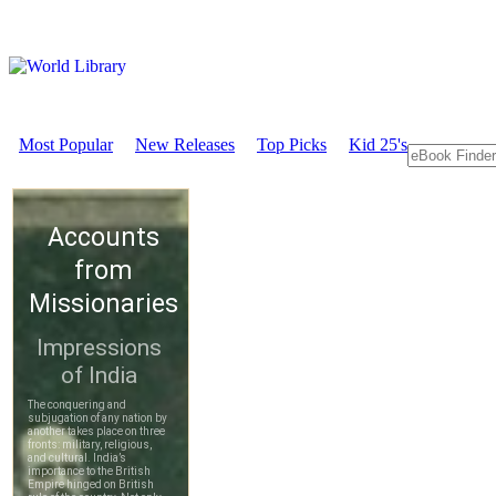
Most Popular
New Releases
Top Picks
Kid 25's