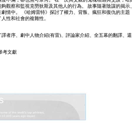
能夠觀察和監視克勞狄斯及其他人的行為。 故事隨著陰謀的揭示
在劇情中。 《哈姆雷特》探討了權力、背叛、瘋狂和復仇的主題
了人性和社會的複雜性。
譯者序、劇中人物介紹(有雷)、評論家介紹、全五幕的翻譯、
 參考文獻