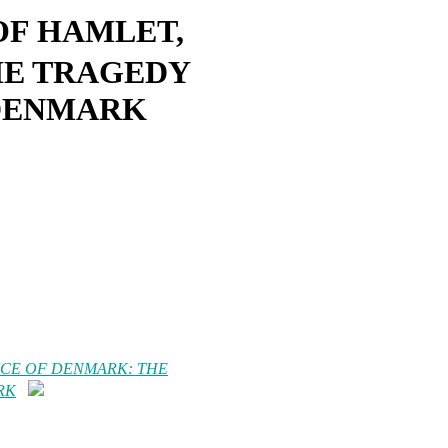
F HAMLET,
HE TRAGEDY
 DENMARK
CE OF DENMARK: THE
RK