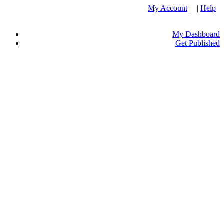
My Account
| |
Help
My Dashboard
Get Published