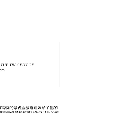
THE TRAGEDY OF
rom
姆雷特的母親蓋薇爾達嫁給了他的
姆雷特懷疑叔叔可能涉及父親的死