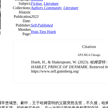
Subject:
Fiction
,
Literature
Collections:
Authors Community
,
Literature
Historic
Publication
2023
Date:
Publisher:
Self-Published
Member
Hsin-Tien Hsieh
Page:
Citation
APA
MLA
Chicago
Hsieh, H., & Shakespeare, W. (2023).
哈姆雷特 : 
HAMLET, PRINCE OF DENMARK
. Retrieved f
https://www.self.gutenberg.org/
爾辛堡城堡。劇中，王子哈姆雷特的父親突然去世，不久後，哈
極度不滿，卻也無可奈何。 在一次與父親的鬼魂相遇與交談，哈