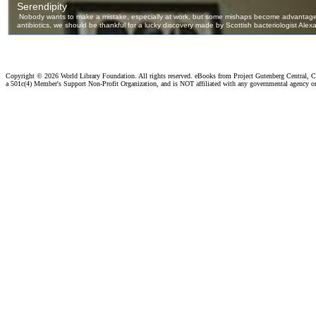
Copyright ©
2026 World Library Foundation. All rights reserved. eBooks from Project Gutenberg Central, Cl
a 501c(4) Member's Support Non-Profit Organization, and is NOT affiliated with any governmental agency o