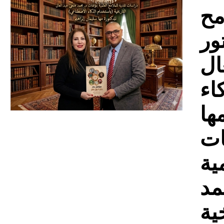
Download
مح
ور
ال
اء
ها
ات
ية
مد
ية