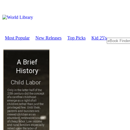
Most Popular
New Releases
Top Picks
Kid 25's