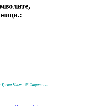
мволите,
аници.:
e Трета Част - 63 Страници.: