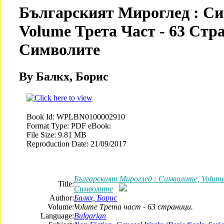
Българският Мироглед : Си
Volume Трета Част - 63 Стр
Символите
By Балкх, Борис
Book Id:
WPLBN0100002910
Format Type:
PDF eBook:
File Size:
9.81 MB
Reproduction Date:
21/09/2017
Българският Мироглед : Символите, Volum
Title:
Символите
Author:
Балкх, Борис
Volume:
Volume Трета част - 63 страници.
Language:
Bulgarian