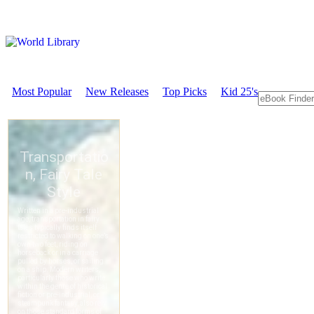
Most Popular
New Releases
Top Picks
Kid 25's