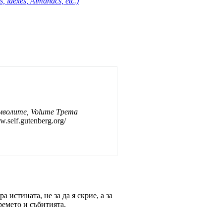
s, idexes, Almanacs, etc.)
мволите, Volume Трета
w.self.gutenberg.org/
 истината, не за да я скрие, а за
ремето и събитията.