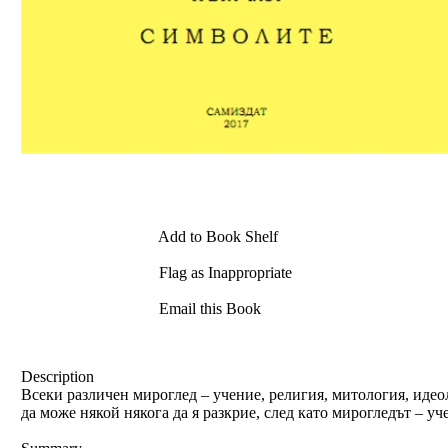
Add to Book Shelf
Flag as Inappropriate
Email this Book
Description
Всеки различен мироглед – учение, религия, митология, идеоло
да може някой някога да я разкрие, след като мирогледът – уч