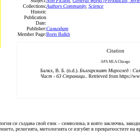
Subject:
Non Fiction
,
General Works (Periodicals, Serie
Collections:
Authors Community
,
Science
Historic
Publication
Date:
Publisher:
Самиздат
Member Page:
Boris Balkh
Citation
APA
MLA
Chicago
Балкх, B. Б. (n.d.).
Българският Мироглед : Си
Част - 63 Страници.
. Retrieved from https://ww
гия си създава свой език – символика, в която заключва, закодира
ението, религията, митологията се изгубят в превратностите на в