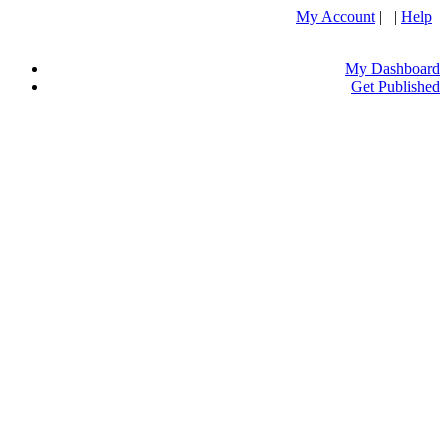
My Account
| |
Help
My Dashboard
Get Published