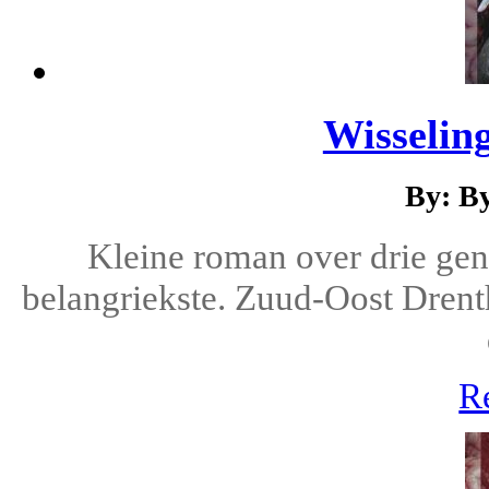
Wisselin
By: B
Kleine roman over drie gene
belangriekste. Zuud-Oost Drent
R