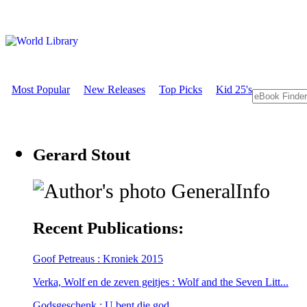
Most Popular
New Releases
Top Picks
Kid 25's
Gerard Stout
GeneralInfo
Recent Publications:
Goof Petreaus : Kroniek 2015
Verka, Wolf en de zeven geitjes : Wolf and the Seven Litt...
Godsgeschenk : U bent die god