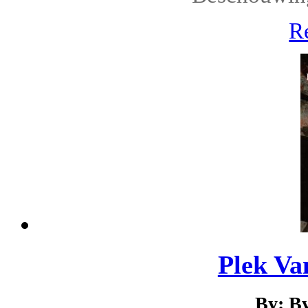
R
Plek Va
By: B