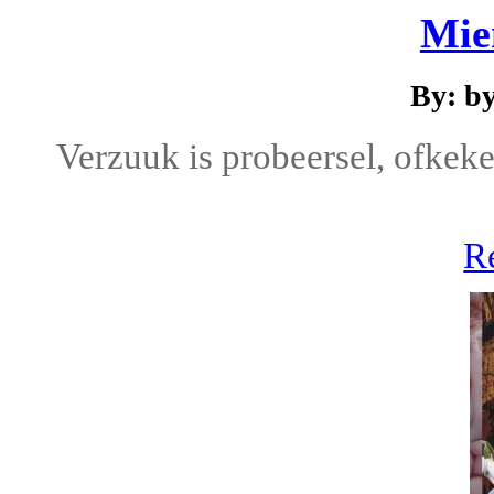
Mie
By: b
Verzuuk is probeersel, ofkek
R