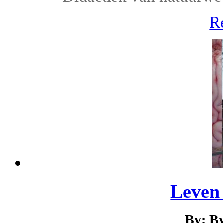
R
Leven
By: B