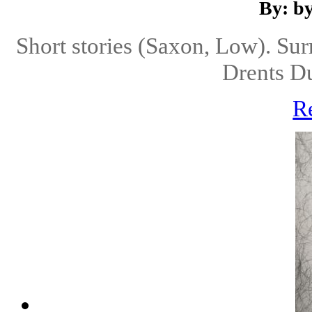
By: b
Short stories (Saxon, Low). Sur
Drents D
R