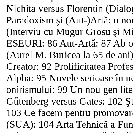
Nichita versus Florentin (Dial
Paradoxism şi (Aut-)Artă: o no
(Interviu cu Mugur Grosu şi 
ESEURI: 86 Aut-Artă: 87 Ab o
(Aurel M. Buricea la 65 de ani)
Creator: 92 Prolificitatea Prof
Alpha: 95 Nuvele serioase în nes
onirismului: 99 Un nou gen lit
Gűtenberg versus Gates: 102 Şti
103 Ce facem pentru promovarea
(SUA): 104 Arta Tehnică a Fun