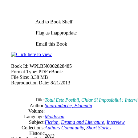
Add to Book Shelf
Flag as Inappropriate
Email this Book
Book Id:
WPLBN0002828485
Format Type:
PDF eBook:
File Size:
3.38 MB
Reproduction Date:
8/21/2013
Title:
Totul Este Posibil, Chiar Si Imposibilul : Interv
Author:
Smarandache, Florentin
Volume:
Language:
Moldovan
Subject:
Fiction
,
Drama and Literature
,
Interview
Collections:
Authors Community
,
Short Stories
Historic
2013