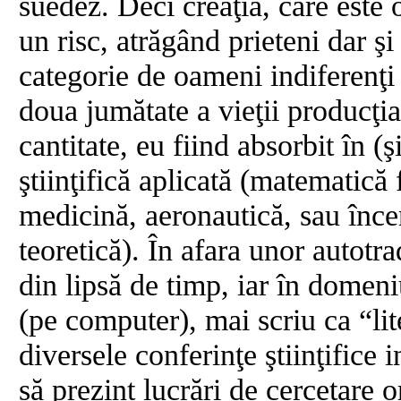
suedez. Deci creaţia, care este 
un risc, atrăgând prieteni dar şi
categorie de oameni indiferenţi 
doua jumătate a vieţii producţia
cantitate, eu fiind absorbit în (
ştiinţifică aplicată (matematică 
medicină, aeronautică, sau încer
teoretică). În afara unor autotr
din lipsă de timp, iar în domeniu
(pe computer), mai scriu ca “li
diversele conferinţe ştiinţifice i
să prezint lucrări de cercetare 