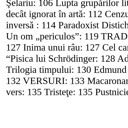
Şelariu: 106 Lupta grupărilor li
decât ignorat în artă: 112 Cenz
inversă : 114 Paradoxist Disti
Un om „periculos”: 119 TRAD
127 Inima unui râu: 127 Cel ca
“Pisica lui Schrödinger: 128 A
Trilogia timpului: 130 Edmund
132 VERSURI: 133 Macaronaru
vers: 135 Tristeţe: 135 Pustnic