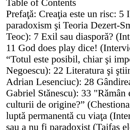
Table of Contents
Prefaţă: Creaţia este un risc:
paradoxism şi Teoria Dezert-Sm
Teoc): 7 Exil sau diasporă? (In
11 God does play dice! (Interv
“Totul este posibil, chiar şi im
Negoescu): 22 Literatura şi ştii
Adrian Lesenciuc): 28 Gândirea 
Gabriel Stănescu): 33 "Rămân em
culturii de origine?” (Chestion
luptă permanentă cu viaţa (Inte
sau a nu fi paradoxist (Taifas 