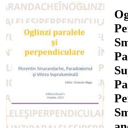
Download
Og
Pe
Sm
Pa
Su
Pa
Pe
Sm
an