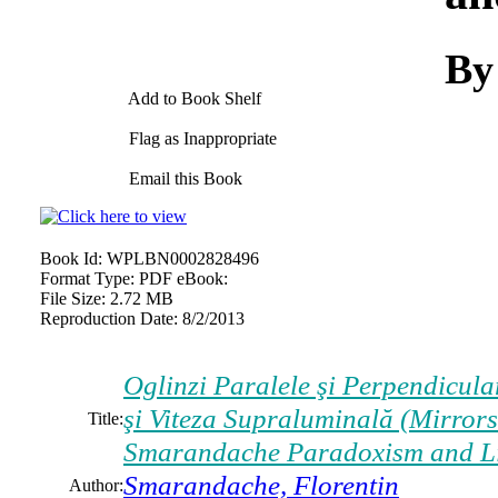
By
Add to Book Shelf
Flag as Inappropriate
Email this Book
Book Id:
WPLBN0002828496
Format Type:
PDF eBook:
File Size:
2.72 MB
Reproduction Date:
8/2/2013
Oglinzi Paralele şi Perpendicul
şi Viteza Supraluminală (Mirrors
Title:
Smarandache Paradoxism and Li
Smarandache, Florentin
Author: