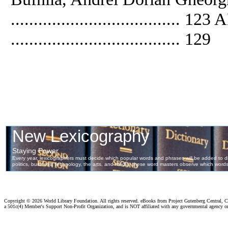
................................
..................................... 129
Copyright ©
2026 World Library Foundation. All rights reserved. eBooks from Project Gutenberg Central, Cl
a 501c(4) Member's Support Non-Profit Organization, and is NOT affiliated with any governmental agency o