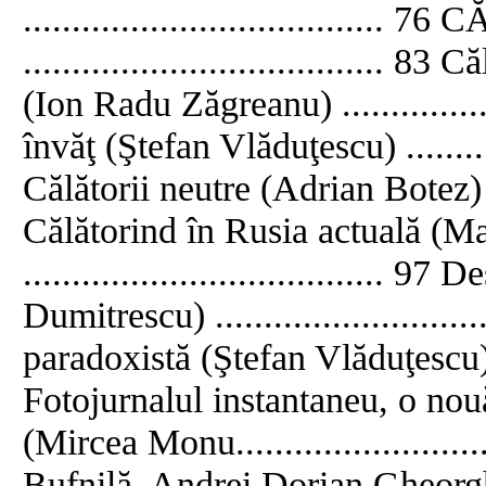
...............................
..................................... 
(Ion Radu Zăgreanu) .................
învăţ (Ştefan Vlăduţescu) .............
Călătorii neutre (Adrian Botez) ......
Călătorind în Rusia actuală (M
..................................... 
Dumitrescu) .........................
paradoxistă (Ştefan Vlăduţescu) .....
Fotojurnalul instantaneu, o nouă
(Mircea Monu......................
Bufnilă, Andrei Dorian Gheorgh