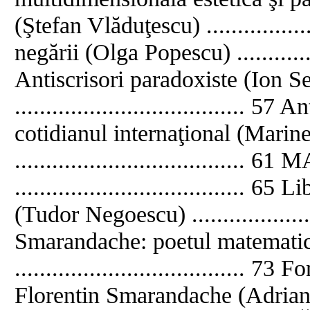
(Ştefan Vlăduţescu) ..................
negării (Olga Popescu) ...............
Antiscrisori paradoxiste (Ion S
.....................................
cotidianul internaţional (Marin
................................
..................................... 
(Tudor Negoescu) ....................
Smarandache: poetul matemati
..................................... 7
Florentin Smarandache (Adria