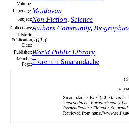
Volume:
Moldovan
Language:
Non Fiction
,
Science
Subject:
Authors Community
,
Biographie
Collections:
Historic
2013
Publication
Date:
World Public Library
Publisher:
Member
Florentin Smarandache
Page:
Ci
APA
M
Smarandache, B. F. (2013).
Oglinzi 
Smarandache, Paradoxismul şi Vitez
Perpendicular : Florentin Smarand
Retrieved from https://www.self.gut