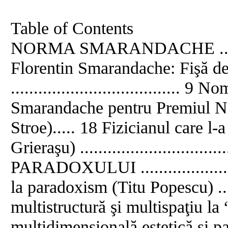
Table of Contents
NORMA SMARANDACHE .............
Florentin Smarandache: Fişă de
..................................... 
Smarandache pentru Premiul No
Stroe)..... 18 Fizicianul care l-
Grieraşu) ..........................
PARADOXULUI .....................
la paradoxism (Titu Popescu) .......
multistructură şi multispaţiu la
multidimensională estetică şi 