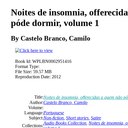
Noites de insomnia, offerecid
póde dormir, volume 1
By
Castelo
Branco,
Camilo
Book Id:
WPLBN0002951416
Format Type:
File Size:
59.57 MB
Reproduction Date:
2012
Title:
Noites de insomnia, offerecidas a quem não p
Author:
Castelo
Branco,
Camilo
Volume:
Language:
Portuguese
Subject:
Non-fiction
,
Short stories
,
Satire
Audio Books Collection
,
Noites de insomnia, o
Collections: