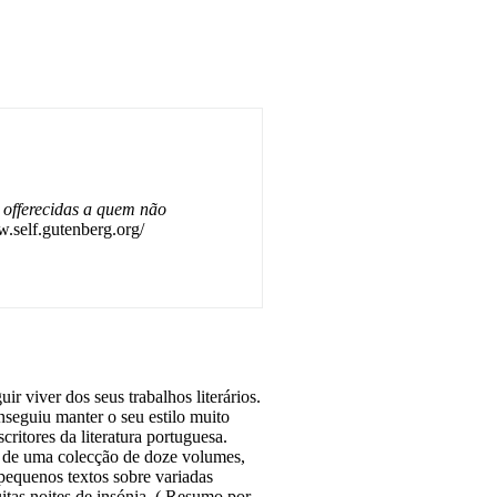
 offerecidas a quem não
w.self.gutenberg.org/
ir viver dos seus trabalhos literários.
seguiu manter o seu estilo muito
ritores da literatura portuguesa.
e de uma colecção de doze volumes,
equenos textos sobre variadas
itas noites de insónia. ( Resumo por