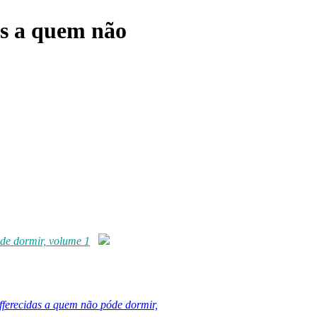
as a quem não
óde dormir, volume 1
fferecidas a quem não póde dormir,