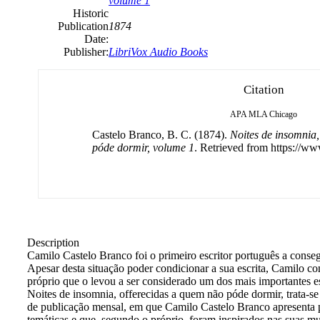
volume 1
Historic
Publication
1874
Date:
Publisher:
LibriVox Audio Books
Citation
APA
MLA
Chicago
Castelo Branco, B. C. (1874).
Noites de insomnia,
póde dormir, volume 1
. Retrieved from https://ww
Description
Camilo
Castelo
Branco foi o primeiro escritor português a consegu
Apesar desta situação poder condicionar a sua escrita,
Camilo
con
próprio que o levou a ser considerado um dos mais importantes esc
Noites de insomnia, offerecidas a quem não póde dormir, trata-s
de publicação mensal, em que
Camilo
Castelo
Branco apresenta p
temáticas e que, segundo o próprio, foram inspirados nas suas mu