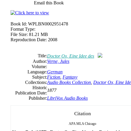
Email this Book
Book Id:
WPLBN0002951478
Format Type:
File Size:
81.21 MB
Reproduction Date:
2008
Title:
Doctor Ox, Eine Idee des
Author:
Verne, Jules
Volume:
Language:
German
Subject:
Fiction
,
Fantasy
Collections:
Audio Books Collection
,
Doctor Ox, Eine Ide
Historic
1877
Publication Date:
Publisher:
LibriVox Audio Books
Citation
APA
MLA
Chicago