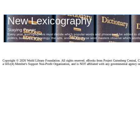
Copyright ©
2026 World Library Foundation. All rights reserved. eBooks from Project Gutenberg Central, Cl
a 501c(4) Member's Support Non-Profit Organization, and is NOT affiliated with any governmental agency o