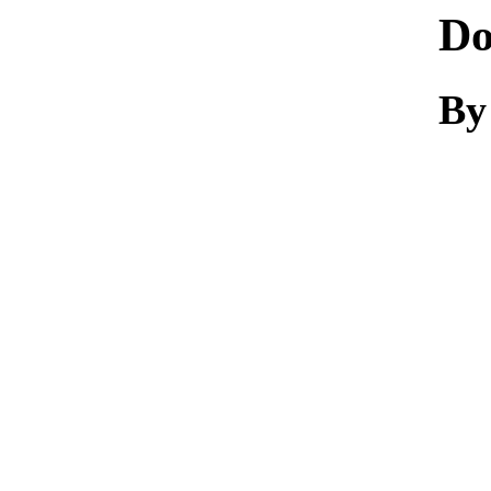
Do
By