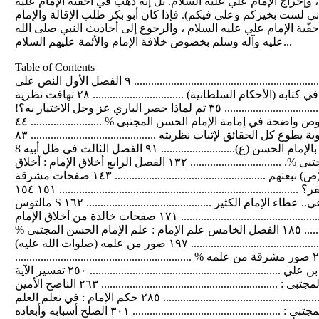
إخراج الإمام علي عليه السلام. بل إنّه ذهب في أحقّية الإمام عليه
فإني لست بخيركم وعلي فيكم). فإذا كان أبو بكر طلب الإقالة والإمام
ّية الإمام علي عليه السلام ، والرجوع إلى أحاديث النبي صلى الله
عليه وآله وسلم بخصوص خلافة الإمام والأئمة عليهم السلام...
Table of Contents
الفهرس الإمام الحسن المجتبى(ع) في سطور .................................................. ٧ المقدمة ............................................................................................. ٩ الفصل الأول النص على
الإمامة النص على إمامة الحسن المجتبى (صلوات الله عليه) ............................ ٢٥ وقفة مع الماوردي في كتابه (الأحكام السلطانية) ................................ ٢٨ تهافت نظرية
الماوردي ..................................................................... ٢٩ حكمة الاختيار ................................................................................. ٣٥ ثم لماذا حصر الباري عز وجل الاختيار به؟!
....................................... ٣٨ فلاسفة عصريون يسفّهون ................................................................. ٤٠ نصوص واضحة في إمامة الإمام الحسن المجتبى % ......................... ٤٤
الفصل الثاني الولادة ا يمونة ولادة الإمام الحسن المجتبى (ع) ...................................................... ٧٢ معاوية يطوع كل الحقائق لإثبات نظريته ............................................ ٨٣
الإمام الحسن المجتبى يرتضع من أمه الزهراء (ع) ............................... ٨٥ اهتمام النبي الأكرم محمد (ص) بالإمام الحسن (ع).......................... ٩١ الفصل الثالث في ظل أبيه 8
١٢١ .................................... الإمام الحسن في ظل أبيه أمير المؤمنين 8 مواقف الإمام أبي محمد الحسن المجتبى %. ................................ ١٣٢ الفصل الرابع أخلاق الإمام : أخلاق
الإمام الحسن المجتبى (ع) .................................................. ١٤٣ مشتقّة من رسول الله (ص) نبعتهم ..................................................... ١٤٣ صفحات مشرقة
.............................................................................. ١٤٨ لماذا الفقر؟ .................................................................................... ١٥١ ١٥٤ ............................................................... R
مالتوس S الرد على نظرية صفحات خالدة .............................................................................. ١٦٠ التكافل الاجتماعي.. عطاء الإمام الكثير ............................................ ١٦٢
حسن الاستماع وحسن الإجابة ........................................................ ١٦٥ الرحمة والرأفة ............................................................................... ١٧١ صفحات خالدة من أخلاق الإمام
الحسن .................................. ١٨٠ مكارم الأخلاق .............................................................................. ١٨٥ الفصل الخامس علم الإمام : علم الإمام الحسن المجتبى %
...................................................... ١٩٣ فاسألوا أهل الذكر إن كنتم لا تعلمون .............................................. ١٩٧ صور من علمه (صلوات الله عليه)
.................................................... ١٩٩ نماذج حية من علمه % ............................................................... ٢٢٨ صور مشرقة من علمه % ..............................................................
٢٣٦ نظرة في العقوبات .......................................................................... ٢٣٩ أنا الحسن بن علي ................................................................... ٢٥٠ تفسير الآية
..................................................................................... ٢٦٣ الفصل السادس حكَم الإمام : حكَم الإمام المجتبى : .............................................................. ٢٦٣ الناصح الأمين
................................................................................ ٢٨٤ أهمية التفكر .................................................................................. ٢٨٥ حكم الإمام : في تعلم العلم
...................................................... ٢٩١ الفصل السابع صلح الإمام : صلح الإمام الحسن المجتبى : .................................................... ٣٠١ الصلح أسبابه وأبعاده