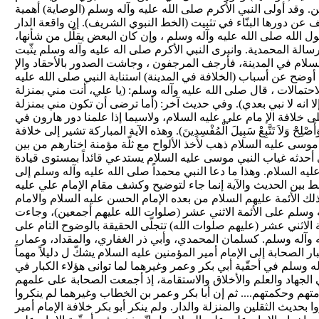
. وقد أولى النبي الأكرم صلى الله عليه وآله وسلم (الوصاية) أهمية
عن دورها البنّاء في تثبيت (الخط النبوي الشريف). إن واقعة الدار
سول الله صلى الله عليه وآله وسلم ، وإن كان البعض يقلّل من شأنها،
 الرسالة المحمدية. وانبرى النبي الأكرم صلى اله عليه وآله وسلم يثّبت
السلام في المدينة، فأرجف المرجفون ، وجاشت الصدور بالأحقاد والإ
أوضح عن أسباب (الخلافة في المدينة) استنابة النبي صلى الله عليه
احتمالات ، قال صلى الله عليه وآله وسلم: (يا علي، أنت مني بمنزلة
ا انه لا نبي بعدي). وفي حديث آخر: (أما ترضى أن تكون مني بمنزلة
 خلافة الإ مام علي عليه السلام، ولاسيما إذا علمنا دور هارون في
ْ وَلاَ تَتَّبِعْ سَبِيلَ الْمُفْسِدِينَ). وهذه الآية المباركة تشير إلى خلافة
ي موسى عليه السلام ذهب لأخذ الألواح مع ثلّة مؤمنة اختارهم من بين
لقيادي الذي أحدثه غياب النبي موسى عليه السلام يستدعي قائداً بمستوى قيادة
 السلام. وهذا ما دعا النبي محمداً صلى الله عليه وآله وسلم إلى
بط بين الحديث والآية إنما جاء لتوضيح وكشف مقام الإمام علي عليه
لك الأئمة عليهم السلام من بعده الإمام الحسن عليه السلام والامام
ه وسلم على الأئمة الاثني عشر (صلوات الله عليهم أجمعين)، وجاءت
الاثني عشر (عليهم صلوات الله) تتجلّى الحقيقة بالوضوح التام على
ه وآله وسلم. كسلمان المحمدي، وأبي ذر الغفاري، والمقداد، وعمار،
لصحابة إلى الإمام أمير المؤمنين عليه السلام يشكّ ل دليلاً مهماً
آله وسلم في أحقّية أبي بكر وعمر وغيرهما لما توانى هؤلاء الكبار في
 الجهاد والعلم والأخلاق والاستقامة، إذ أجمعت الصحابة على علمهم
هم وحكمتهم.... ثم إن أبا بكر وعمر بن الخطاب وغيرهما لم ينكروا
بحديث الثقلين والمنزلة والدار. ولم ينكر أبو بكر خلافة الإمام أمير