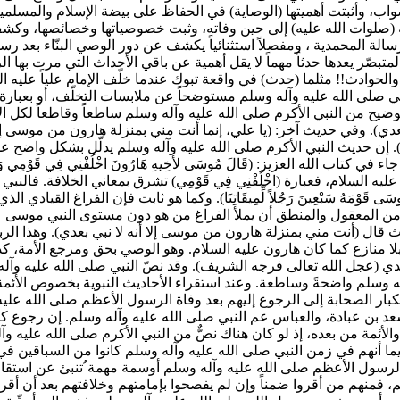
واب، وأثبتت أهميتها (الوصاية) في الحفاظ على بيضة الإسلام والمسلمين
ه (صلوات الله عليه) إلى حين وفاته، وثبت خصوصياتها وخصائصها، وكشف 
رسالة المحمدية ، ومفصلاً استثنائياً يكشف عن دور الوصي البنّاء بعد ر
ع والمتبصّر يعدها حدثاً مهماً لا يقل أهمية عن باقي الأحداث التي مرت بها
الحوادث!! مثلما (حدث) في واقعة تبوك عندما خلّف الإمام علياً عليه 
بي صلى الله عليه وآله وسلم مستوضحاً عن ملابسات التخلّف، أو بعبارة 
توضيح من النبي الأكرم صلى الله عليه وآله وسلم ساطعاً وقاطعاً لكل ال
عدي). وفي حديث آخر: (يا علي، إنما أنت مني بمنزلة هارون من موسى إل
. إن حديث النبي الأكرم صلى الله عليه وآله وسلم يدلّل بشكل واضح على
تاب الله العزيز: (قَالَ مُوسَى لأَخِيهِ هَارُونَ اخْلُفْنِي فِي قَوْمِي وَأَصْلِح
ه السلام، فعبارة (اخْلُفْنِي فِي قَوْمِي) تشرق بمعاني الخلافة. فالنب
مُوسَى قَوْمَهُ سَبْعِينَ رَجُلاً لِّمِيقَاتِنَا). وكما هو ثابت فإن الفراغ ا
ن المعقول والمنطق أن يملأ الفراغ من هو دون مستوى النبي موسى عليه
يث قال (أنت مني بمنزلة هارون من موسى إلا أنه لا نبي بعدي). وهذا الر
بلا منازع كما كان هارون عليه السلام. وهو الوصي بحق ومرجع الأمة، كذ
هدي (عجل الله تعالى فرجه الشريف). وقد نصّ النبي صلى الله عليه وآل
له وسلم واضحةً وساطعة. وعند استقراء الأحاديث النبوية بخصوص الأئمة 
كبار الصحابة إلى الرجوع إليهم بعد وفاة الرسول الأعظم صلى الله علي
بن عبادة، والعباس عم النبي صلى الله عليه وآله وسلم. إن رجوع كبار ا
والأئمة من بعده، إذ لو كان هناك نصٌّ من النبي الأكرم صلى الله عليه و
يما أنهم في زمن النبي صلى الله عليه وآله وسلم كانوا من السباقين في
لرسول الأعظم صلى الله عليه وآله وسلم أوسمة مهمة ُتنبئ عن استقامت
، فمنهم من أقروا ضمناً وإن لم يفصحوا بإمامتهم وخلافتهم بعد أن أقروا 