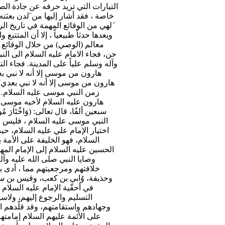
التيارات التي تريد حرفه عن جادة الص
خاصة ، فقد أشار إليها من َلدن بعثت
َلهي من الوقائع المهمة في تاريخ ال
ويعدها حدثاً طبيعياً ، إلا أن المتتب
معالم (الوصي) من خلال الوقائع و
حن، فجاء الامام عليه السلام الى الن
وآله وسلم علياً على المدينة. فجاء ال
هارون من موسى إلا أنه لا نبي ب
هارون من موسى إلا أنه لا نبي بعدي)
زمن النبي موسى عليه السلام. جاء في ك
هارون عليه السلام لأخيه موسى علي
سبعين ألفًا، قال تعالى: (وَاخْتَارَ 
النبي موسى عليه السلام ، فليس م
اختيار الإمام علي عليه السلام، ح
السلام، فهو الخليفة على الأمة 
الحسين عليه السلام إلى الإمام الم
وصايا النبي صلى الله عليه وآ
خلافتهم ومرجعيتهم مما ، أدى ب
وحذيفة، وُابي بن كعب، وقيس بن سعد 
في أحقّية الإمام عليه السلام 
التسليم والرجوع إليهم، ولاس
وجهادهم واستقامتهم، وقد قلّدهم ا
على الأئمة عليهم السلام إمامتهم