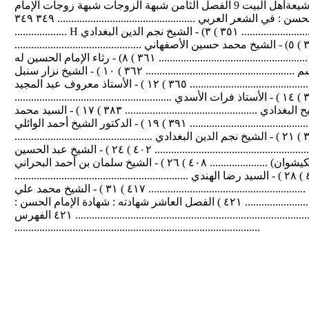
...................................................................... ٣١١ ٣٣٧ ........................................ ردود الفعل من قبل شيعةأهل البيت 9 الفصل الثامن شبهة الزوجات شبهة زوجات الإمام
الحسن : .................................................... ٣٤٣ الفصل التاسع الإمام الحسن : في الشعر العربي الإمام الحسن : في الشعر العربي .................................................. ٣٤٩ ٣٤٩
................... H ١) - آية الله العظمى الإمام السيد محمد الشيرازي ) ٢) - الشاعر الشيخ عبد المنعم الفرطوسي ........................................ ٣٥١ ) ٣) - الشيخ نجم الدين البغدادي
.................................................... ٣٥٣ ) ٤) - الشيخ هادي كاشف الغطاء .................................................... ٣٥٤ ) ٥) - الشيخ محمد حسين الأصفهاني ..............................................
٣٥٥ ) ٦) - الشاعر الإربلي ...................................................................... ٣٦٠ ) ٧) - الشاعر ابن هانئ الأندلسي ...................................................... ٣٦١ ) ٨) - رثاء الإمام الحسين له
..................................................... ٣٦٢ ) ٩) - الشيخ محمد علي الأعسم ...................................................... ٣٦٢ ) ١٠ ) - الشيخ نزار سنبل
.................................................................. ٣٦٣ ) ١١ ) - الشيخ قاسم آل قاسم ........................................................... ٣٦٥ ) ١٢ ) - الأستاذ معروف عبد المجيد
................................................. ٣٦٨ ) ١٣ ) - الأستاذ يقين البصري ........................................................... ٣٧٤ ) ١٤ ) - الأستاذ فرات الأسدي .........................................................
٣٧٧ ) ١٥ ) - الشيخ علي الفرج ................................................................ ٣٨٠ ) ١٦ ) - الأستاذ حسن فليح البغدادي ................................................ ٣٨٣ ) ١٧ ) - السيد محمد
الموسوي ......................................................... ٣٨٨ ) ١٨ ) - السيد محمد جمال الهاشمي ................................................ ٣٩١ ) ١٩ ) - الدكتور الشيخ أحمد الوائلي
................................................ ٣٩٦ ) ٢٠ ) - الأستاذ السيد سلمان هادي آل طعمة .................................... ٣٩٩ ) ٢١ ) - الشيخ نجم الدين البغدادي ..................................................
٤٠٠ ) ٢٢ ) - الشيخ العالم الأديب هادي كاشف الغطاء ............................. ٤٠١ ) ٢٣ ) - ادريس آل قمبر .................................................................. ٤٠٢ ) ٢٤ ) - الشيخ عبد الحسين
ُ شكر ...................................................... ٤٠٧ ) ٢٥ ) - السيد محمد حسين بن السيد كاظم (الكيشوان) ..................... ٤٠٨ ) ٢٦ ) - الشيخ سلمان بن أحمد البحراني
........................................... ٤١٠ ) ٢٧ ) - السيد محسن الأمين العاملي................................................. ٤١١ ) ٢٨ ) - السيد رضا الهندي ...............................................................
٤١٣ ) ٢٩ ) - أحمد حسن الدجيلي .......................................................... ٤١٥ ) ٣٠ ) - السيد مهدي الأعرجي ......................................................... ٤١٧ ) ٣١ ) - الشيخ محمد علي
اليعقوبي .................................................. ٤١٨ ) ٣٢ ) - الأستاذ إبراهيم بري ............................................................. ٤٢١ ) الفصل العاشر شهادته : شهادة الإمام الحسن :
............................................................... ٤٢٥ المصادر ........................................................................................ ٤٢١ الفهرس
.........................................................................................