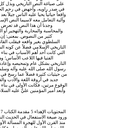
على صياغة النص التاريخي وبذل كل
في صدر راويه، وأجهض في رحم الحدث
واقعاً حياتياً يحيا عليه الناس جيلا
وآلية التعامل معه لاسيما النص الإ
وجدنا أن هذا النص قد تعرض بف
والمحاسبة والمحاربة والتهجير أو ا
كثير من النصوص. بمعنى: إن 
السلطوي بغير واقعه فيقلب القات
التاريخي الإسلامي فضلاً عن كونه ال
التي كانت أحد أهم الأسباب في بنا
الفتيا فيها اللاعب الأساس؛ و
التاريخي بشكل عام وتمحيصه وإعادة 
رسول الله صلى الله عليه وآله وسلم 
من حيثيات كثيرة فضلاً عما رسخ في 
جديد في أروقة اللغة والأدب والف
الوقوع مرتين، فكانت الأولى في بنا
وأبعد أمير المؤمنين عليُّ عليه السل