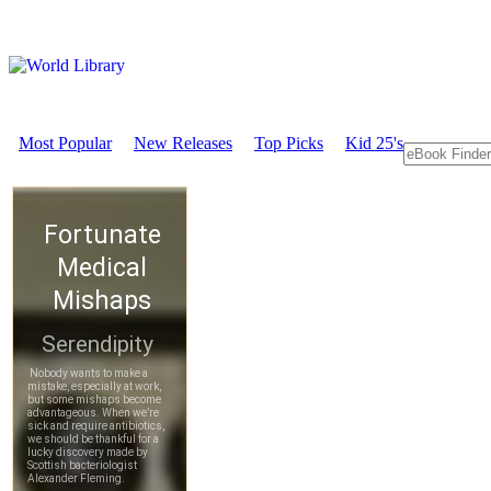
Most Popular
New Releases
Top Picks
Kid 25's