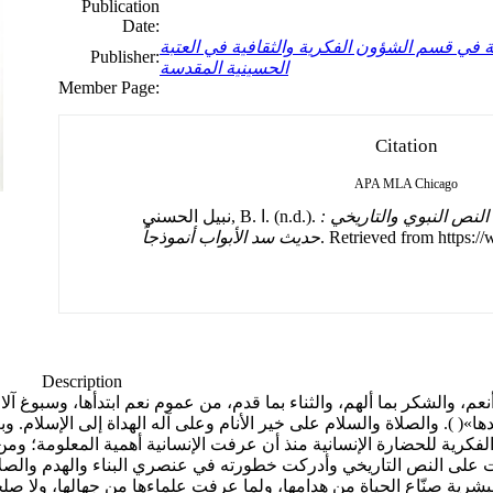
Publication
Date:
 في قسم الشؤون الفكرية والثقافية في العتبة
Publisher:
الحسينية المقدسة
Member Page:
Citation
APA
MLA
Chicago
لنص النبوي والتاريخي :
نبيل الحسني, B. ا. (n.d.).
. Retrieved from https:/
حديث سد الأبواب أنموذجاً
Description
عم، والشكر بما ألهم، والثناء بما قدم، من عموم نعم ابتدأها، وسبوغ آل
ها»( ). والصلاة والسلام على خير الأنام وعلى آله الهداة إلى الإسلام. و
فكرية للحضارة الإنسانية منذ أن عرفت الإنسانية أهمية المعلومة؛ ومن
 النص التاريخي وأدركت خطورته في عنصري البناء والهدم والصلاح وا
بشرية صنّاع الحياة من هدامها، ولما عرفت علماءها من جهالها، ولا 