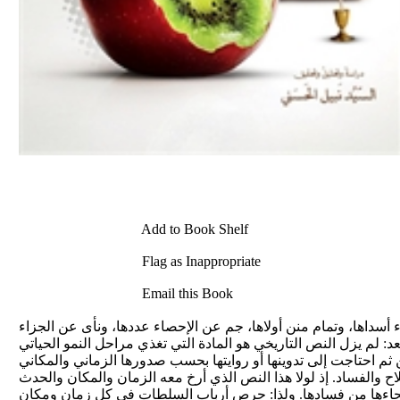
Add to Book Shelf
Flag as Inappropriate
Email this Book
اء أسداها، وتمام منن أولاها، جم عن الإحصاء عددها، ونأى عن الجزاء
بعد: لم يزل النص التاريخي هو المادة التي تغذي مراحل النمو الحياتي
 ثم احتاجت إلى تدوينها أو روايتها بحسب صدورها الزماني والمكاني
لفساد. إذ لولا هذا النص الذي أرخ معه الزمان والمكان والحدث
صلحاءها من فسادها. ولذا: حرص أرباب السلطات في كل زمان ومكان