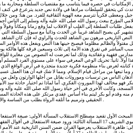
 الإمكانيات في حصره فيما يتناسب مع مقتضيات السلطة ومحاربة ما ي
 كي يتحقق للسلطات مرادها في ولادة نص جديد يترعرع في كنف المصال
ً بعد جيل ومعطى فكرياً تترسم معه الهوية الثقافية للفرد. من هنا: ومن 
سلامي المؤرخ ببعث رسول الله صلى الله عليه وآله وسلم إلى الناس أجم
عل طلبات السلطة إلى القلب أو الاقلاب لما وقع زماناً ومكاناً وقولاً 
لتشهير كي يصبح الشاهد غريباً عن الحدث وذائباً مع سيول السلطة التي 
النص التاريخي مرهون بين الشاهد للحدث والراوي له فإن كان الشاهد م
ل مقتولاً والظالم مظلوما فيصبح حينها هذا النص وبفعل هذه الأوامر 
سبب المباشر في تفرق هذه الأمة إلى ثلاث وسبعين فرقة كلها هالكة يوم ا
ء مدارس فقهية وعقائدية وذلك لما تعرضت له النصوص من مغايرة للوا
هذا أولاً. ثانياً: تحريك الوعي المعرفي سواء على مستوى الفرد المسلم
كتابته لغرض بناء منظومة فكرية جديدة متجذرة في أرض الواقع الذي ش
وما تبعها من مراحل قيام الإسلام. ومما لا شك فيه أن هذا العمل عسير
أذهان الناس من ترسبات وموروثات يقاتل من أجلها الوارثون ولعل من 
كر فهو مخالف لهذا الموروث الفكري. أما لماذا تم اختيار حادثة سد الأب
ء المسجد، وكانت الأخرى في آخر حياة رسول الله صلى الله عليه وآله
ام منه وقدم أبو بكر ليتم بناء أساس عقدي مرتكز على هذه الحادثة المست
الحقيقي وترميم ما أتلفه الرواة بطلب من الساسة والأهواء والمصالح وغيرها. ...وَمَا تَوْفِيقِي إِلاّ بِاللَّهِ عَلَيْهِ تَوَكَّلْتُ وَإِلَيْهِ أُنِيبُ .