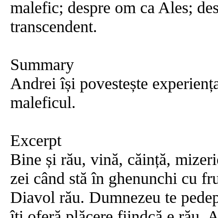
malefic; despre om ca Ales; desp
transcendent.
Summary
Andrei își povestește experiența 
maleficul.
Excerpt
Bine și rău, vină, căință, miz
zei când stă în ghenunchi cu f
Diavol rău. Dumnezeu te pedeps
îți oferă plăcere fiindcă e rău. 