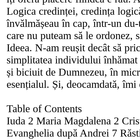
Logica credinței, credința logic
învălmășeau în cap, într‐un du‐t
care nu puteam să le ordonez, să
Ideea. N‐am reușit decât să pri
simplitatea individului înhămat l
și biciuit de Dumnezeu, în mi
esențialul. Și, deocamdată, îmi 
Table of Contents
Iuda 2 Maria Magdalena 2 Crist
Evanghelia după Andrei 7 Răsti