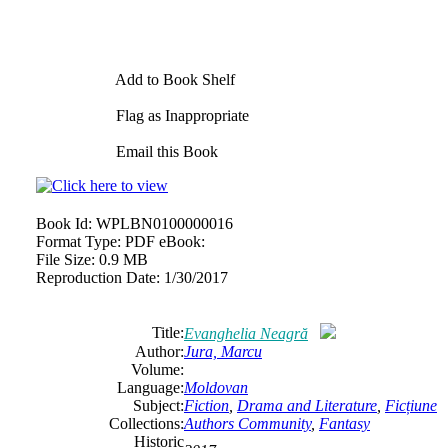
Add to Book Shelf
Flag as Inappropriate
Email this Book
Book Id:
WPLBN0100000016
Format Type:
PDF eBook:
File Size:
0.9 MB
Reproduction Date:
1/30/2017
Title:
Evanghelia Neagră
Author:
Jura, Marcu
Volume:
Language:
Moldovan
Subject:
Fiction
,
Drama and Literature
,
Ficțiune
Collections:
Authors Community
,
Fantasy
Historic