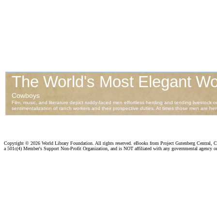
Copyright ©
2026 World Library Foundation. All rights reserved. eBooks from Project Gutenberg Central, Cl
a 501c(4) Member's Support Non-Profit Organization, and is NOT affiliated with any governmental agency o