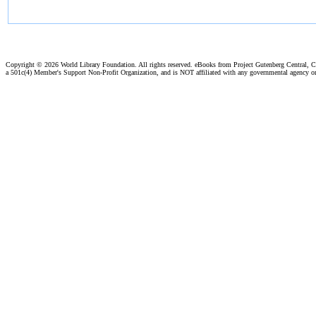
Copyright ©
2026 World Library Foundation. All rights reserved. eBooks from Project Gutenberg Central, Cl
a 501c(4) Member's Support Non-Profit Organization, and is NOT affiliated with any governmental agency o