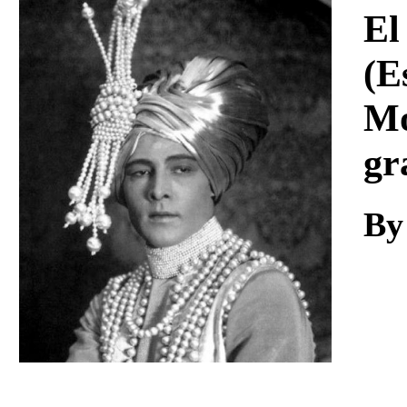
Download
El
(E
Mo
gr
By