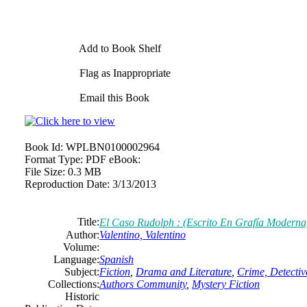
Add to Book Shelf
Flag as Inappropriate
Email this Book
Book Id:
WPLBN0100002964
Format Type:
PDF eBook:
File Size:
0.3 MB
Reproduction Date:
3/13/2013
Title:
El Caso Rudolph : (Escrito En Grafía Moderna)
Author:
Valentino, Valentino
Volume:
Language:
Spanish
Subject:
Fiction
,
Drama and Literature
,
Crime, Detectiv
Collections:
Authors Community
,
Mystery Fiction
Historic