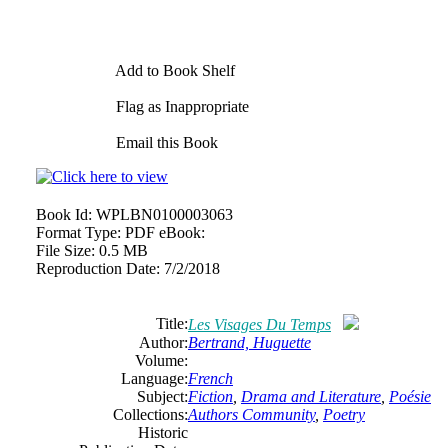
Add to Book Shelf
Flag as Inappropriate
Email this Book
Book Id:
WPLBN0100003063
Format Type:
PDF eBook:
File Size:
0.5 MB
Reproduction Date:
7/2/2018
Title:
Les Visages Du Temps
Author:
Bertrand, Huguette
Volume:
Language:
French
Subject:
Fiction
,
Drama and Literature
,
Poésie
Collections:
Authors Community
,
Poetry
Historic