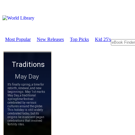
Most Popular
New Releases
Top Picks
Kid 25's