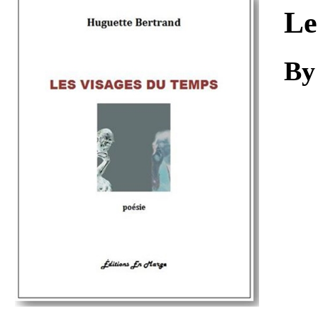
Download
Le
By