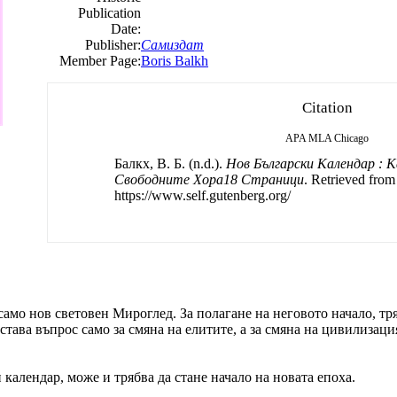
Publication
Date:
Publisher:
Самиздат
Member Page:
Boris Balkh
Citation
APA
MLA
Chicago
Балкх, B. Б. (n.d.).
Нов Български Календар : 
Свободните Хора18 Страници
. Retrieved from
https://www.self.gutenberg.org/
амо нов световен Мироглед. За полагане на неговото начало, тря
става въпрос само за смяна на елитите, а за смяна на цивилизаци
 календар, може и трябва да стане начало на новата епоха.