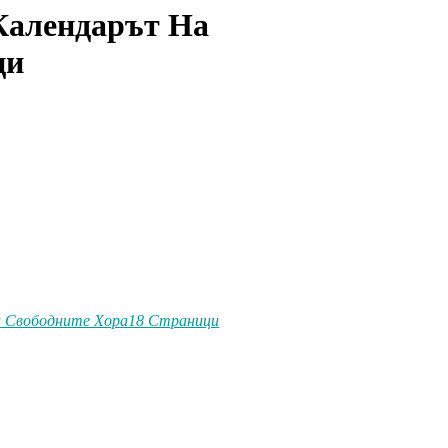
Календарът На
ци
На Свободните Хора18 Страници