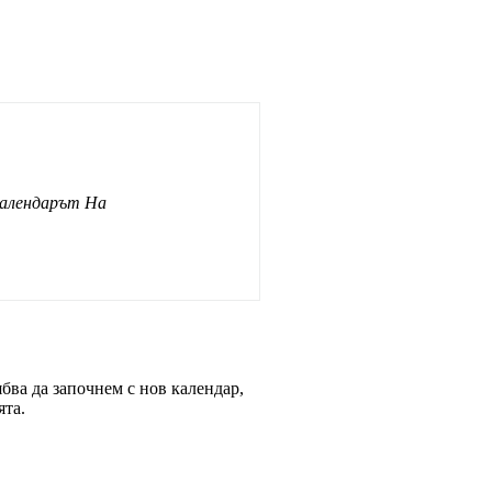
Календарът На
бва да започнем с нов календар,
ята.