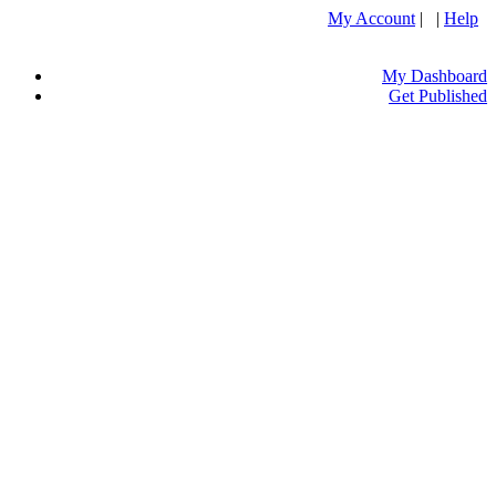
My Account
| |
Help
My Dashboard
Get Published