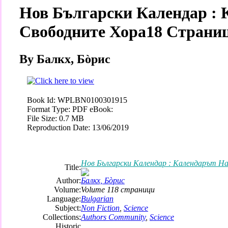
Нов Български Календар : 
Свободните Хора18 Страни
By Балкх, Бòрис
Book Id:
WPLBN0100301915
Format Type:
PDF eBook:
File Size:
0.7 MB
Reproduction Date:
13/06/2019
Нов Български Календар : Календарът 
Title:
Author:
Балкх, Бòрис
Volume:
Volume 118 страници
Language:
Bulgarian
Subject:
Non Fiction
,
Science
Collections:
Authors Community
,
Science
Historic