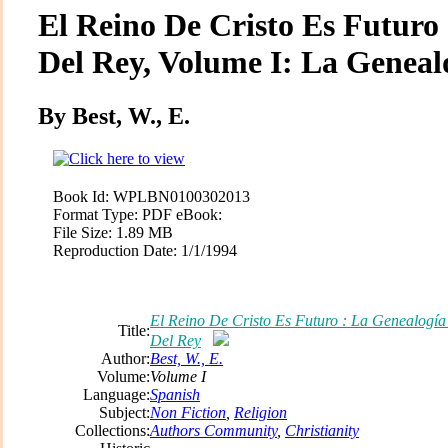
El Reino De Cristo Es Futuro
Del Rey, Volume I: La Geneal
By Best, W., E.
Book Id:
WPLBN0100302013
Format Type:
PDF eBook:
File Size:
1.89 MB
Reproduction Date:
1/1/1994
El Reino De Cristo Es Futuro : La Genealogía
Title:
Del Rey
Author:
Best, W., E.
Volume:
Volume I
Language:
Spanish
Subject:
Non Fiction
,
Religion
Collections:
Authors Community
,
Christianity