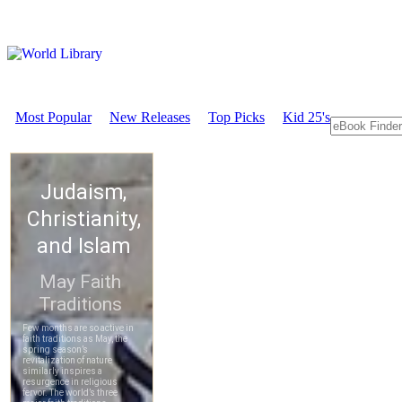
Most Popular
New Releases
Top Picks
Kid 25's