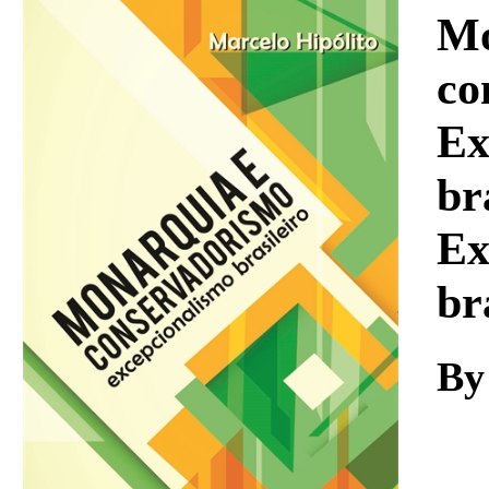
Download
Mo
co
Ex
br
Ex
br
By