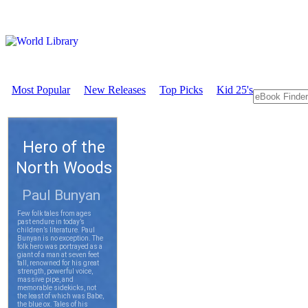
Most Popular
New Releases
Top Picks
Kid 25's