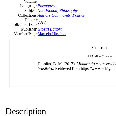
Volume:
Language:
Portuguese
Subject:
Non Fiction
,
Philosophy
Collections:
Authors Community
,
Politics
Historic
2017
Publication Date:
Publisher:
Giostri Editora
Member Page:
Marcelo Hipolito
Citation
APA
MLA
Chicago
Hipólito, B. M. (2017).
Monarquia e conservad
brasileiro
. Retrieved from https://www.self.gute
Description