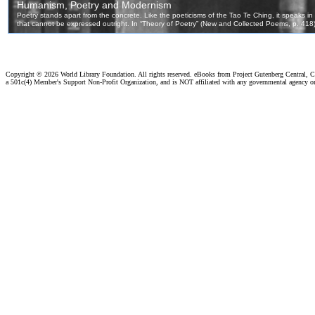
Copyright ©
2026 World Library Foundation. All rights reserved. eBooks from Project Gutenberg Central, Cl
a 501c(4) Member's Support Non-Profit Organization, and is NOT affiliated with any governmental agency o