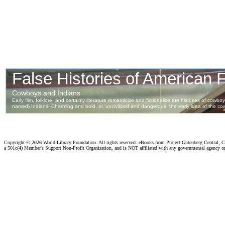
Copyright ©
2026 World Library Foundation. All rights reserved. eBooks from Project Gutenberg Central, Cl
a 501c(4) Member's Support Non-Profit Organization, and is NOT affiliated with any governmental agency o