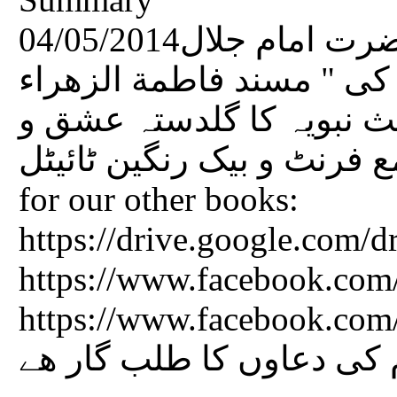
04/05/2014عاشق رسول صلى الله عليه وسلم حضرت امام جلال
كى " مسند فاطمة الزهراء
111 منتخب احادیث نبویہ کا گلدستہ عشق و
محبت ۔تعداد صفحات کتاب 152 مع فرنٹ و بیک رنگین ٹائیٹل C
for our other books:
https://drive.google.co
https://www.facebook.com/
https://www.facebook.com/FaqeerEAulia
 کی دعاوں کا طلب گار ھے