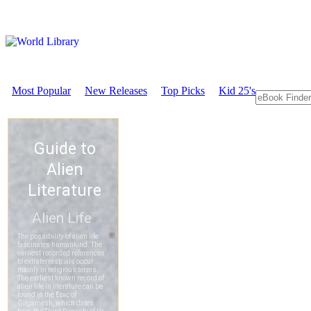
Most Popular
New Releases
Top Picks
Kid 25's