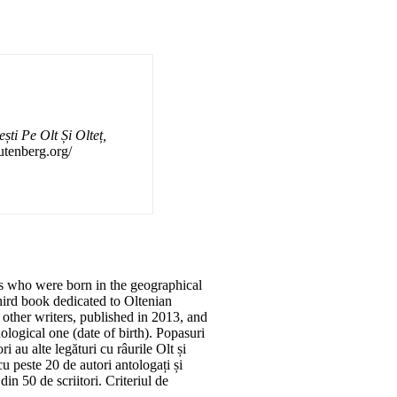
ști Pe Olt Și Olteț,
utenberg.org/
ters who were born in the geographical
third book dedicated to Oltenian
 other writers, published in 2013, and
nological one (date of birth). Popasuri
ri au alte legături cu râurile Olt și
cu peste 20 de autori antologați și
din 50 de scriitori. Criteriul de