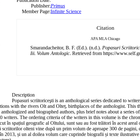
Publication Date:
Publisher:
Primus
Member Page:
Infinite Science
Citation
APA
MLA
Chicago
Smarandacheitor, B. F. (Ed.). (n.d.).
Popasuri Scriitorice
Iii. Volum Antologic
. Retrieved from https://www.self.g
Description
Popasuri scriitoriceşti is an anthological series dedicated to wri
tions with the rivers Olt and Olteț, birthplaces of the anthologist. This 
 anthologized and biographed authors, plus brief notes about a series of
 writers. The ordering criteria of the writers in this volume is the chro
cut în spațiul geografic al Oltului, sunt sau au fost trăitori în acest areal o
ată scriitorilor olteni vine după un prim volum de aproape 300 de pagini, 
t în 2013, și un al doilea volum care cuprinde biografii și texte ilustrative 
ștere).