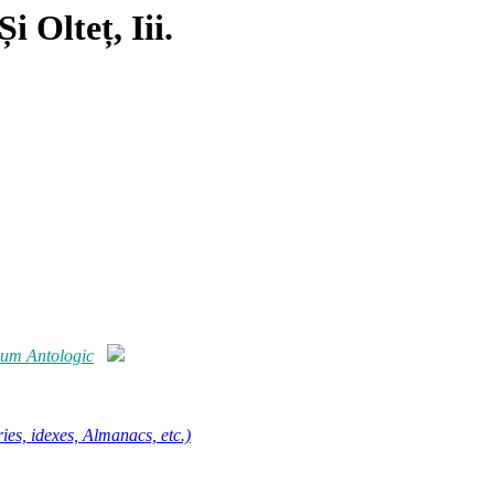
i Olteț, Iii.
olum Antologic
ies, idexes, Almanacs, etc.)