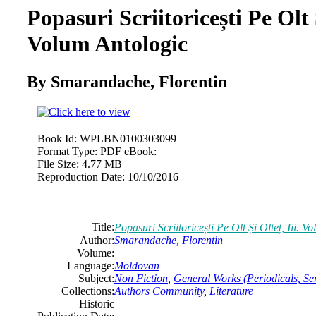
Popasuri Scriitoricești Pe Olt Ș
Volum Antologic
By Smarandache, Florentin
Book Id:
WPLBN0100303099
Format Type:
PDF eBook:
File Size:
4.77 MB
Reproduction Date:
10/10/2016
Title:
Popasuri Scriitoricești Pe Olt Și Olteț, Iii. V
Author:
Smarandache, Florentin
Volume:
Language:
Moldovan
Subject:
Non Fiction
,
General Works (Periodicals, Ser
Collections:
Authors Community
,
Literature
Historic