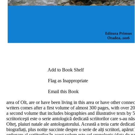
Add to Book Shelf
Flag as Inappropriate
Email this Book
area of Olt, are or have been living in this area or have other connec
writers comes after a first volume of almost 300 pages, with over 20
a second volume that includes biographies and illustrative texts by 50
scriitoriceşti este o serie antologică dedicată scriitorilor care s-au năs
Olteț, plaiuri natale ale antologatorului. Această a treia carte dedic
biografiați, plus notițe succinte despre o serie de alți scriitori, apăru
ordonare al scriitorilor în acest volum este cel cronologic (data de na