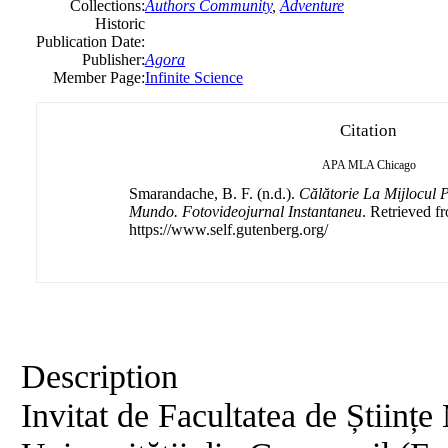
Collections:
Authors Community
,
Adventure
Historic
Publication Date:
Publisher:
Agora
Member Page:
Infinite Science
Citation
APA
MLA
Chicago
Smarandache, B. F. (n.d.).
Călătorie La Mijlocul 
Mundo. Fotovideojurnal Instantaneu
. Retrieved f
https://www.self.gutenberg.org/
Description
Invitat de Facultatea de Științe