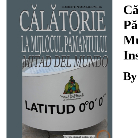
Download
Că
Pă
Mu
In
By