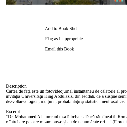
Add to Book Shelf
Flag as Inappropriate
Email this Book
Description
Cartea de față este un fotovideojurnal instantaneu de călătorie al pr
invitația Universității King Abdulaziz, din Jeddah, de a susține semi
dezvoltarea logicii, mulțimii, probabilității și statisticii neutrosofice.
Excerpt
“Dr. Mohammed Alshumrani m-a întrebat: - Dacă rămâneai în România, 
o întrebare pe care mi-am pus-o și eu de nenumărate ori…” (Floren