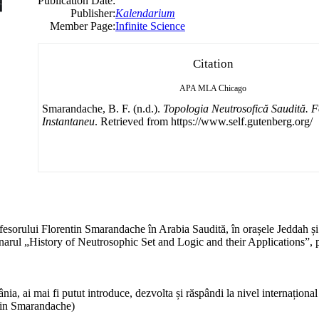
Publication Date:
Publisher:
Kalendarium
Member Page:
Infinite Science
Citation
APA
MLA
Chicago
Smarandache, B. F. (n.d.).
Topologia Neutrosofică Saudită. F
Instantaneu
. Retrieved from https://www.self.gutenberg.org/
ofesorului Florentin Smarandache în Arabia Saudită, în orașele Jeddah și 
narul „History of Neutrosophic Set and Logic and their Applications”, pr
ai mai fi putut introduce, dezvolta și răspândi la nivel internațional 
tin Smarandache)