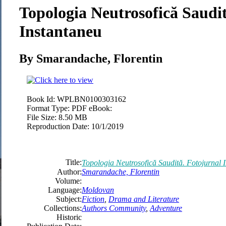
Topologia Neutrosofică Saudi
Instantaneu
By Smarandache, Florentin
Book Id:
WPLBN0100303162
Format Type:
PDF eBook:
File Size:
8.50 MB
Reproduction Date:
10/1/2019
Title:
Topologia Neutrosofică Saudită. Fotojurnal 
Author:
Smarandache, Florentin
Volume:
Language:
Moldovan
Subject:
Fiction
,
Drama and Literature
Collections:
Authors Community
,
Adventure
Historic