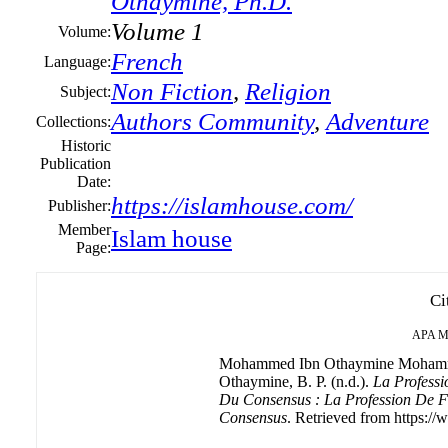
Othaymine, Ph.D.
Volume 1
Volume:
French
Language:
Non Fiction
,
Religion
Subject:
Authors Community
,
Adventure
Collections:
Historic
Publication
Date:
https://islamhouse.com/
Publisher:
Member
Islam house
Page:
Ci
APA
M
Mohammed Ibn Othaymine Mohamm
Othaymine, B. P. (n.d.).
La Profess
Du Consensus : La Profession De 
Consensus
. Retrieved from https://