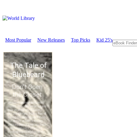
Most Popular
New Releases
Top Picks
Kid 25's