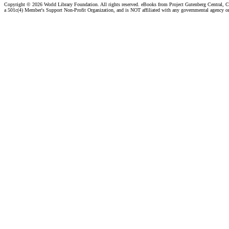
Copyright ©
2026 World Library Foundation. All rights reserved. eBooks from Project Gutenberg Central, Cl
a 501c(4) Member's Support Non-Profit Organization, and is NOT affiliated with any governmental agency o