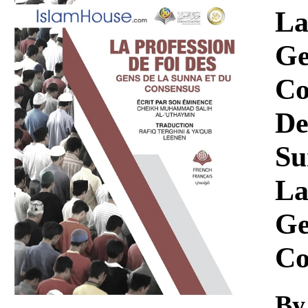
Download
La
Ge
Co
De
Su
La
Ge
Co
By