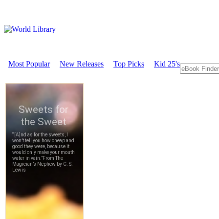
Most Popular
New Releases
Top Picks
Kid 25's