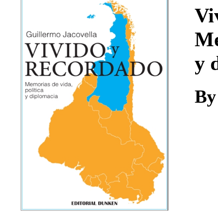
Download
Vi
Me
y 
By