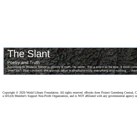
Copyright ©
2026 World Library Foundation. All rights reserved. eBooks from Project Gutenberg Central, Cl
a 501c(4) Member's Support Non-Profit Organization, and is NOT affiliated with any governmental agency o