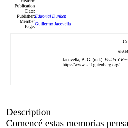
Historic
Publication
Date:
Publisher:
Editorial Dunken
Member
Guillermo Jacovella
Page:
Ci
APA
M
Jacovella, B. G. (n.d.).
Vivido Y Re
https://www.self.gutenberg.org/
Description
Comencé estas memorias pensan