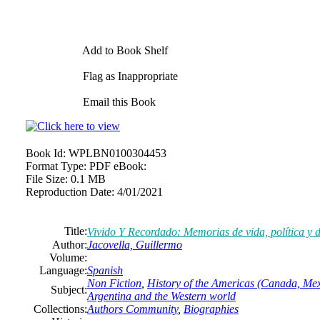
Add to Book Shelf
Flag as Inappropriate
Email this Book
Book Id:
WPLBN0100304453
Format Type:
PDF eBook:
File Size:
0.1 MB
Reproduction Date:
4/01/2021
Title:
Vivido Y Recordado: Memorias de vida, política y 
Author:
Jacovella, Guillermo
Volume:
Language:
Spanish
Non Fiction
,
History of the Americas (Canada, Mex
Subject:
Argentina and the Western world
Collections:
Authors Community
,
Biographies