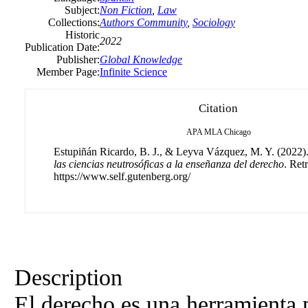
Subject:
Non Fiction
,
Law
Collections:
Authors Community
,
Sociology
Historic
2022
Publication Date:
Publisher:
Global Knowledge
Member Page:
Infinite Science
Citation
APA
MLA
Chicago
Estupiñán Ricardo, B. J., & Leyva Vázquez, M. Y. (2022)
las ciencias neutrosóficas a la enseñanza del derecho
. Ret
https://www.self.gutenberg.org/
Description
El derecho es una herramienta p