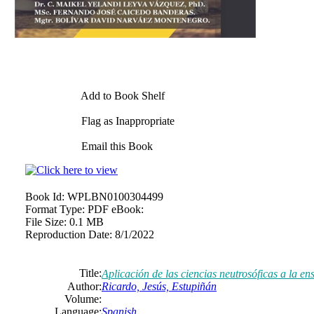
Add to Book Shelf
Flag as Inappropriate
Email this Book
Book Id:
WPLBN0100304499
Format Type:
PDF eBook:
File Size:
0.1 MB
Reproduction Date:
8/1/2022
Title:
Aplicación de las ciencias neutrosóficas a la e
Author:
Ricardo, Jesús, Estupiñán
Volume:
Language:
Spanish