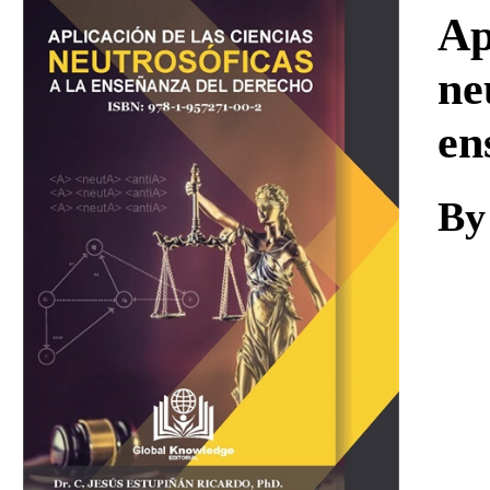
Download
Ap
ne
en
By