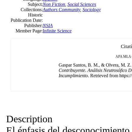
Subject:
Non Fiction
,
Social Sciences
Collections:
Authors Community
,
Sociology
Historic
Publication Date:
Publisher:
NSIA
Member Page:
Infinite Science
Citat
APA
MLA
Gaspar Santos, B. M., & Olvera, M. Z. 
Contribuyente. Análisis Neutrosófico 
Incumplimiento
. Retrieved from https:
Description
El énfasis del desconocimiento