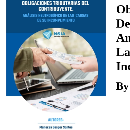
Download
Ob
De
An
La
In
By