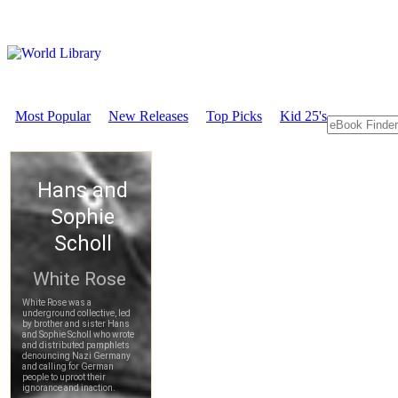
Most Popular
New Releases
Top Picks
Kid 25's