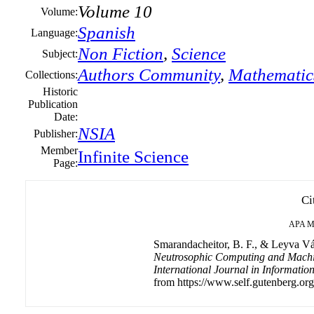
Volume 10
Volume:
Spanish
Language:
Non Fiction
,
Science
Subject:
Authors Community
,
Mathematic
Collections:
Historic
Publication
Date:
NSIA
Publisher:
Member
Infinite Science
Page:
Ci
APA
M
Smarandacheitor, B. F., & Leyva Vázq
Neutrosophic Computing and Machin
International Journal in Informati
from https://www.self.gutenberg.org