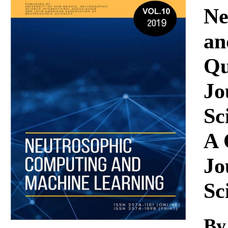
Download
Ne
an
Qu
Jo
Sc
A 
Jo
Sc
By