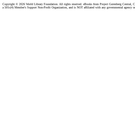
Copyright ©
2026 World Library Foundation. All rights reserved. eBooks from Project Gutenberg Central, Cl
a 501c(4) Member's Support Non-Profit Organization, and is NOT affiliated with any governmental agency o