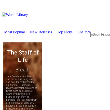
Most Popular
New Releases
Top Picks
Kid 25's