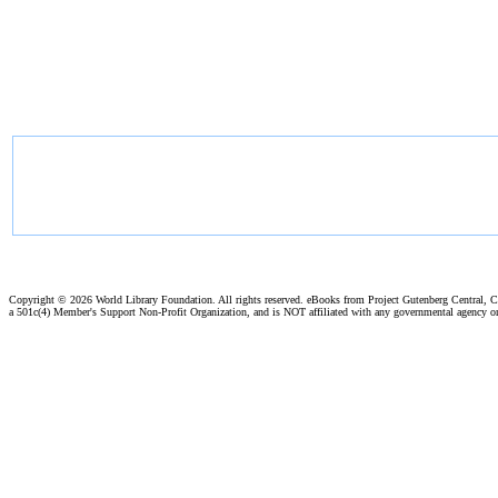
Copyright ©
2026 World Library Foundation. All rights reserved. eBooks from Project Gutenberg Central, Cl
a 501c(4) Member's Support Non-Profit Organization, and is NOT affiliated with any governmental agency o