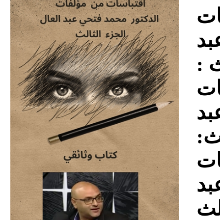
Download
ات
بد
لث
ات
بد
لث
ات
بد
لث