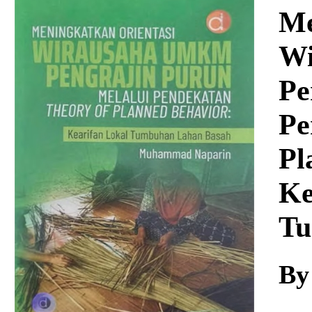
Download
Me
Wi
Pe
Pe
Pl
Ke
Tu
By