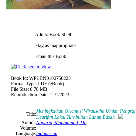
Add to Book Shelf
Flag as Inappropriate
Email this Book
Book Id:
WPLBN0100750228
Format Type:
PDF (eBook)
File Size:
8.78 MB.
Reproduction Date:
12/1/2023
Meningkatkan Orientasi Wirausaha Umkm Pengraji
Title:
Kearifan Lokal Turnbuhan Lahan Basah
Author:
Naparin, Muhammad, Dr.
Volume:
Language:
Indonesian